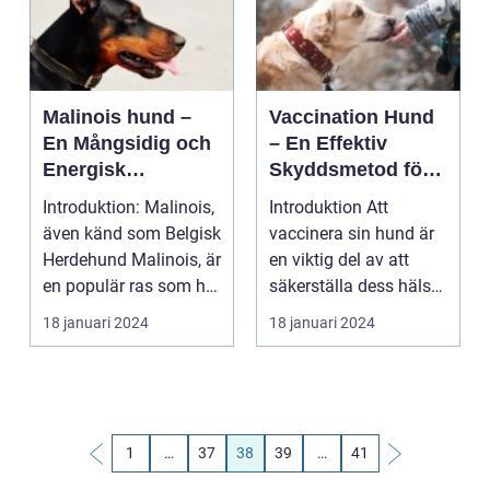
Malinois hund –
Vaccination Hund
En Mångsidig och
– En Effektiv
Energisk
Skyddsmetod för
Arbetshund
Våra Furry Friends
Introduktion: Malinois,
Introduktion Att
även känd som Belgisk
vaccinera sin hund är
Herdehund Malinois, är
en viktig del av att
en populär ras som har
säkerställa dess hälsa
en impon...
och välbefinnand...
18 januari 2024
18 januari 2024
1
…
37
38
39
…
41