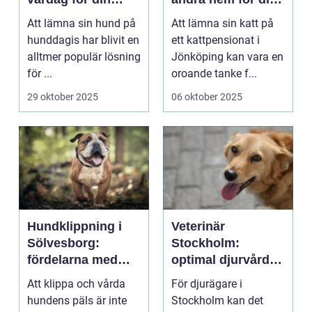
fyrbenta vän
katt
Att lämna sin hund på
Att lämna sin katt på
hunddagis har blivit en
ett kattpensionat i
alltmer populär lösning
Jönköping kan vara en
för ...
oroande tanke f...
29 oktober 2025
06 oktober 2025
Hundklippning i
Veterinär
Sölvesborg:
Stockholm:
fördelarna med
optimal djurvård i
professionell
ditt hem
Att klippa och vårda
För djurägare i
pälsvård
hundens päls är inte
Stockholm kan det