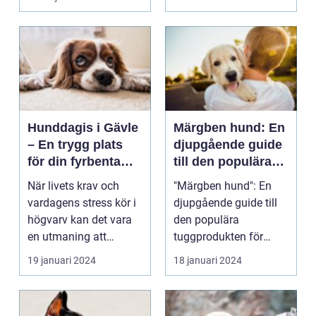
Hunddagis i Gävle
Märgben hund: En
– En trygg plats
djupgående guide
för din fyrbenta
till den populära
vän
tuggprodukten för
När livets krav och
"Märgben hund": En
hundar
vardagens stress kör i
djupgående guide till
högvarv kan det vara
den populära
en utmaning att
tuggprodukten för
balan...
hundar Översikt över
19 januari 2024
18 januari 2024
"märg...