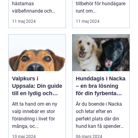
hästarnas
tillbehör för hundägare
välbefinnande och
runt om...
hälsa har intr...
11 maj 2024
11 maj 2024
Valpkurs i
Hunddagis i Nacka
Uppsala: Din guide
– en bra lösning
till en lydig och
för din fyrbenta
glad valp
vän
Att ta hand om en ny
Är du boende i Nacka
valp innebär en stor
och letar efter en
förändring i livet för
perfekt plats där din
många, oc...
hund kan få spendera
s...
10 maj 2024
06 mars 2024