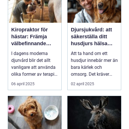
Kiropraktor för
Djursjukvård: att
hästar: Främja
säkerställa ditt
välbefinnande
husdjurs hälsa
genom manuell
och välmående
I dagens moderna
Att ta hand om ett
terapi
djurvård blir det allt
husdjur innebär mer än
vanligare att använda
bara kärlek och
olika former av terapi
omsorg. Det kräver
f&ou...
ock...
06 april 2025
02 april 2025