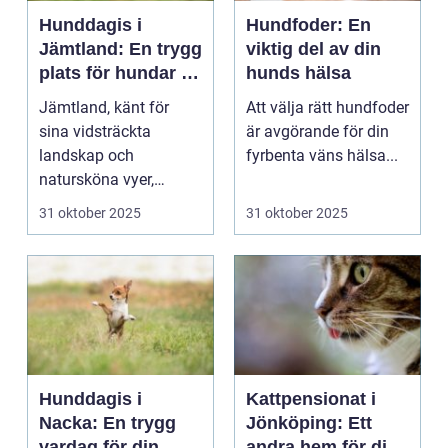
Hunddagis i
Hundfoder: En
Jämtland: En trygg
viktig del av din
plats för hundar i
hunds hälsa
vårt vackra
Jämtland, känt för
Att välja rätt hundfoder
landskap
sina vidsträckta
är avgörande för din
landskap och
fyrbenta väns hälsa...
natursköna vyer,
erbjuder ...
31 oktober 2025
31 oktober 2025
Hunddagis i
Kattpensionat i
Nacka: En trygg
Jönköping: Ett
vardag för din
andra hem för din