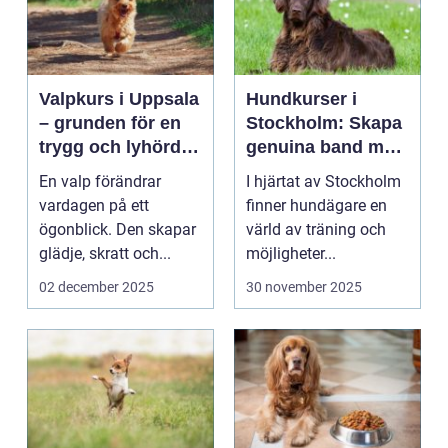
Valpkurs i Uppsala
Hundkurser i
– grunden för en
Stockholm: Skapa
trygg och lyhörd
genuina band med
hund
din hund
En valp förändrar
I hjärtat av Stockholm
vardagen på ett
finner hundägare en
ögonblick. Den skapar
värld av träning och
glädje, skratt och...
möjligheter...
02 december 2025
30 november 2025