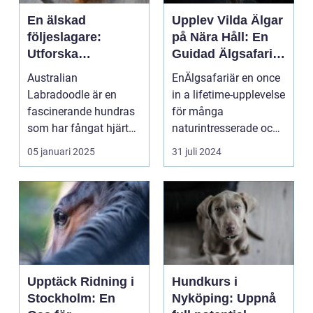
En älskad
Upplev Vilda Älgar
följeslagare:
på Nära Håll: En
Utforska
Guidad Älgsafari i
Australian
Sverige
Australian
EnÄlgsafariär en once
Labradoodlens
Labradoodle är en
in a lifetime-upplevelse
Charm och
fascinerande hundras
för många
Mångfald
som har fångat hjärtan
naturintresserade och
över h...
...
05 januari 2025
31 juli 2024
Upptäck Ridning i
Hundkurs i
Stockholm: En
Nyköping: Uppnå