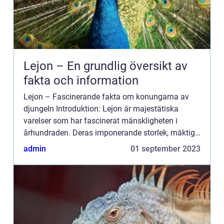
Lejon – En grundlig översikt av
fakta och information
Lejon – Fascinerande fakta om konungarna av
djungeln Introduktion: Lejon är majestätiska
varelser som har fascinerat mänskligheten i
århundraden. Deras imponerande storlek, mäktiga
manar och brölande röster gör dem till en symbol
admin
01 september 2023
för styrka och...