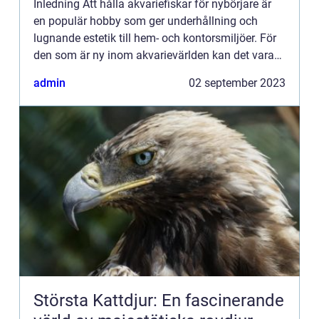
Inledning Att hålla akvariefiskar för nybörjare är
en populär hobby som ger underhållning och
lugnande estetik till hem- och kontorsmiljöer. För
den som är ny inom akvarievärlden kan det vara
överväldigande att välja bland de olika typerna av
admin
02 september 2023
fiskar ...
Största Kattdjur: En fascinerande