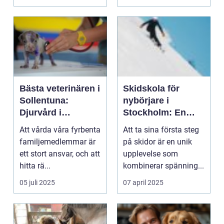
Bästa veterinären i
Skidskola för
Sollentuna:
nybörjare i
Djurvård i
Stockholm: En
världsklass
guide till
Att vårda våra fyrbenta
Att ta sina första steg
snöäventyret
familjemedlemmar är
på skidor är en unik
ett stort ansvar, och att
upplevelse som
hitta rä...
kombinerar spänning...
05 juli 2025
07 april 2025