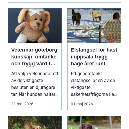
Veterinär göteborg
Elstängsel för häst
kunskap, omtanke
i uppsala trygg
och trygg vård för
hage året runt
ditt djur
Att välja veterinär är ett
Ett genomtänkt
av de viktigaste
elstängsel är en av de
besluten en djurägare
viktigaste
tar. När hunden haltar,
säkerhetsfrågorna i ett
katten slu...
häststall. Runt
31 maj 2026
01 maj 2026
Uppsala, me...