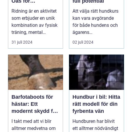
Oas för
full potential
Hästälskare
Ridning är en aktivitet
Att välja rätt hundkurs
som erbjuder en unik
kan vara avgörande
kombination av fysisk
för både hundens och
träning, mental
ägarens
avkoppl...
välbefinnande. Att
31 juli 2024
02 juli 2024
förstå hu...
Barfotaboots för
Hundbur i bil: Hitta
hästar: Ett
rätt modell för din
modernt skydd för
fyrbenta vän
naturliga hovar
I takt med att vi blir
Hundburen har blivit
alltmer medvetna om
ett alltmer nödvändigt