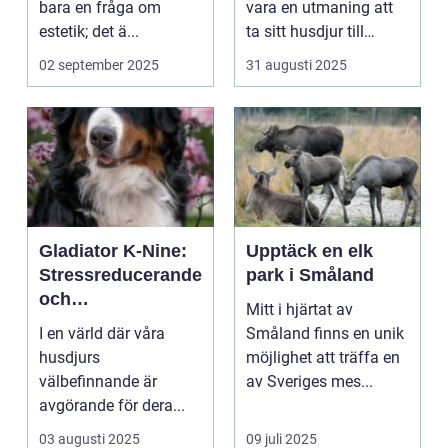
bara en fråga om
vara en utmaning att
estetik; det ä...
ta sitt husdjur till
veterinär...
02 september 2025
31 augusti 2025
Gladiator K-Nine:
Upptäck en elk
Stressreducerande
park i Småland
och
Mitt i hjärtat av
ångestdämpande
I en värld där våra
Småland finns en unik
hundhalsband
husdjurs
möjlighet att träffa en
välbefinnande är
av Sveriges mes...
avgörande för dera...
03 augusti 2025
09 juli 2025