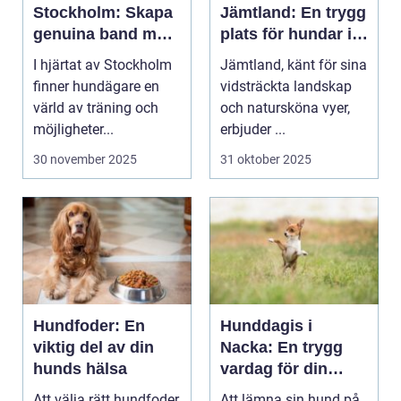
Stockholm: Skapa
Jämtland: En trygg
genuina band med
plats för hundar i
din hund
vårt vackra
I hjärtat av Stockholm
Jämtland, känt för sina
landskap
finner hundägare en
vidsträckta landskap
värld av träning och
och natursköna vyer,
möjligheter...
erbjuder ...
30 november 2025
31 oktober 2025
Hundfoder: En
Hunddagis i
viktig del av din
Nacka: En trygg
hunds hälsa
vardag för din
fyrbenta vän
Att välja rätt hundfoder
Att lämna sin hund på