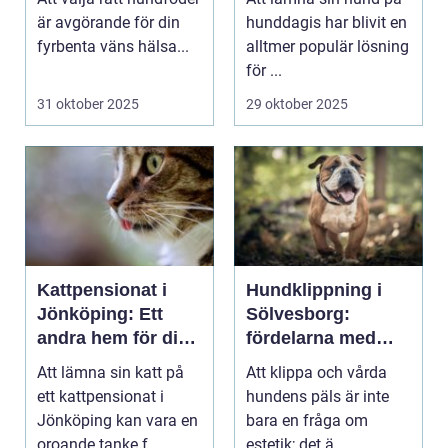
är avgörande för din
hunddagis har blivit en
fyrbenta väns hälsa...
alltmer populär lösning
för ...
31 oktober 2025
29 oktober 2025
Kattpensionat i
Hundklippning i
Jönköping: Ett
Sölvesborg:
andra hem för din
fördelarna med
katt
professionell
Att lämna sin katt på
Att klippa och vårda
pälsvård
ett kattpensionat i
hundens päls är inte
Jönköping kan vara en
bara en fråga om
oroande tanke f...
estetik; det ä...