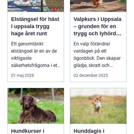
Elstängsel för häst
Valpkurs i Uppsala
i uppsala trygg
– grunden för en
hage året runt
trygg och lyhörd
hund
Ett genomtänkt
En valp förändrar
elstängsel är en av de
vardagen på ett
viktigaste
ögonblick. Den skapar
säkerhetsfrågorna i ett
glädje, skratt och...
häststall. Runt
01 maj 2026
02 december 2025
Uppsala, me...
Hundkurser i
Hunddagis i