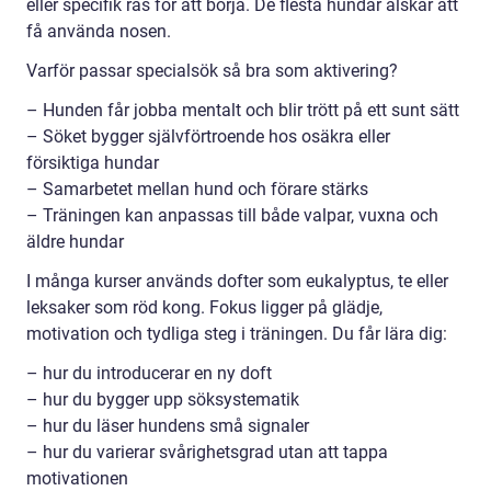
eller specifik ras för att börja. De flesta hundar älskar att
få använda nosen.
Varför passar specialsök så bra som aktivering?
– Hunden får jobba mentalt och blir trött på ett sunt sätt
– Söket bygger självförtroende hos osäkra eller
försiktiga hundar
– Samarbetet mellan hund och förare stärks
– Träningen kan anpassas till både valpar, vuxna och
äldre hundar
I många kurser används dofter som eukalyptus, te eller
leksaker som röd kong. Fokus ligger på glädje,
motivation och tydliga steg i träningen. Du får lära dig:
– hur du introducerar en ny doft
– hur du bygger upp söksystematik
– hur du läser hundens små signaler
– hur du varierar svårighetsgrad utan att tappa
motivationen