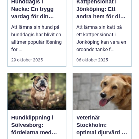
Hunddagis i
Kattpensionat i
Nacka: En trygg
Jönköping: Ett
vardag för din
andra hem för din
fyrbenta vän
katt
Att lämna sin hund på
Att lämna sin katt på
hunddagis har blivit en
ett kattpensionat i
alltmer populär lösning
Jönköping kan vara en
för ...
oroande tanke f...
29 oktober 2025
06 oktober 2025
Hundklippning i
Veterinär
Sölvesborg:
Stockholm:
fördelarna med
optimal djurvård i