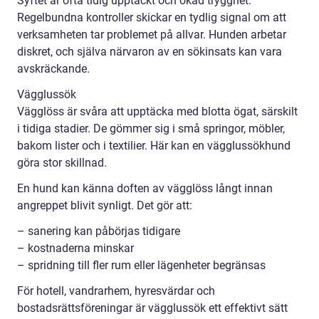
Syftet är ofta tidig upptäckt och ökad trygghet.
Regelbundna kontroller skickar en tydlig signal om att
verksamheten tar problemet på allvar. Hunden arbetar
diskret, och själva närvaron av en sökinsats kan vara
avskräckande.
Vägglussök
Vägglöss är svåra att upptäcka med blotta ögat, särskilt
i tidiga stadier. De gömmer sig i små springor, möbler,
bakom lister och i textilier. Här kan en vägglussökhund
göra stor skillnad.
En hund kan känna doften av vägglöss långt innan
angreppet blivit synligt. Det gör att:
– sanering kan påbörjas tidigare
– kostnaderna minskar
– spridning till fler rum eller lägenheter begränsas
För hotell, vandrarhem, hyresvärdar och
bostadsrättsföreningar är vägglussök ett effektivt sätt