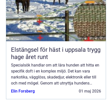
Elstängsel för häst i uppsala trygg
hage året runt
Specialsök handlar om att lära hunden att hitta en
specifik doft i en komplex miljö. Det kan vara
narkotika, vägglöss, skadedjur, elektronik eller till
och med mögel. Genom att utnyttja hundens
fantastiska luktsinne går det att upptäcka sådant
Elin Forsberg
01 maj 2026
som mä...