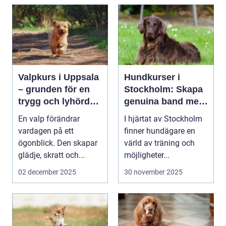
Valpkurs i Uppsala
Hundkurser i
– grunden för en
Stockholm: Skapa
trygg och lyhörd
genuina band med
hund
din hund
En valp förändrar
I hjärtat av Stockholm
vardagen på ett
finner hundägare en
ögonblick. Den skapar
värld av träning och
glädje, skratt och...
möjligheter...
02 december 2025
30 november 2025