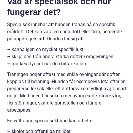
Vad är specialsök och hur
fungerar det?
Specialsök innebär att hunden tränas på en specifik
måldoft. Det kan vara en enda doft eller flera, beroende
på uppdragets art. Hunden lär sig att:
– känna igen en mycket specifik lukt
– skilja den från andra starka dofter i omgivningen
– markera tydligt när den hittar källan
Träningen börjar oftast med enkla övningar där doften
kopplas till belöning. Hunden får exempelvis leta efter en
preparerad leksak eller ett doftprov i en tydligt avgränsad
miljö. Med tiden blir söken mer avancerade: större ytor,
fler störningar, svårare gömställen och längre
arbetspass.
En vältränad specialsökhund kan arbeta i:
– skolor och offentliga miljöer