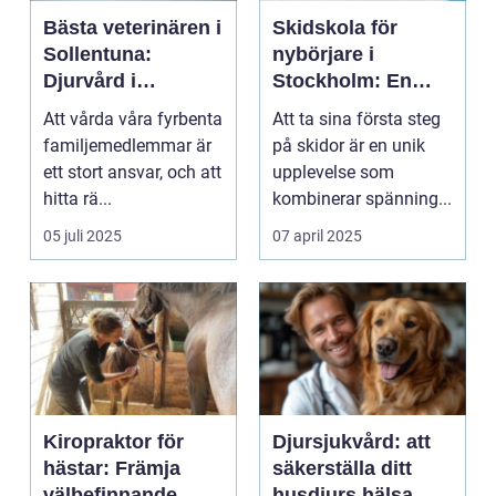
Bästa veterinären i
Skidskola för
Sollentuna:
nybörjare i
Djurvård i
Stockholm: En
världsklass
guide till
Att vårda våra fyrbenta
Att ta sina första steg
snöäventyret
familjemedlemmar är
på skidor är en unik
ett stort ansvar, och att
upplevelse som
hitta rä...
kombinerar spänning...
05 juli 2025
07 april 2025
Kiropraktor för
Djursjukvård: att
hästar: Främja
säkerställa ditt
välbefinnande
husdjurs hälsa