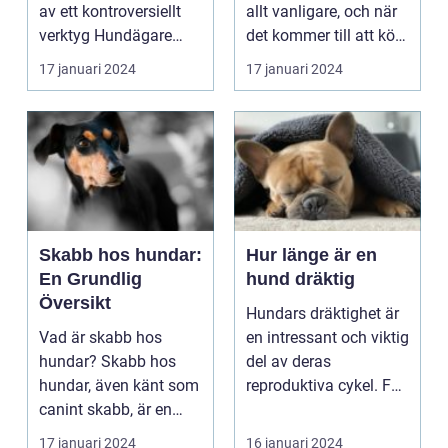
popularitet
av ett kontroversiellt
allt vanligare, och när
verktyg Hundägare
det kommer till att köra
världen över h...
bil ä...
17 januari 2024
17 januari 2024
Skabb hos hundar:
Hur länge är en
En Grundlig
hund dräktig
Översikt
Hundars dräktighet är
Vad är skabb hos
en intressant och viktig
hundar? Skabb hos
del av deras
hundar, även känt som
reproduktiva cykel. För
canint skabb, är en
att förstå hur l...
smittsam
17 januari 2024
16 januari 2024