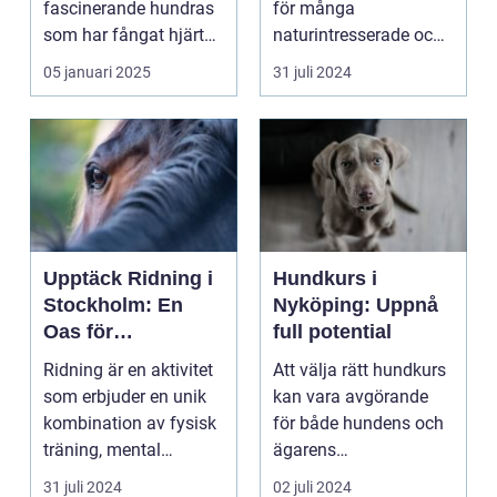
fascinerande hundras
för många
Mångfald
som har fångat hjärtan
naturintresserade och
över h...
...
05 januari 2025
31 juli 2024
Upptäck Ridning i
Hundkurs i
Stockholm: En
Nyköping: Uppnå
Oas för
full potential
Hästälskare
Ridning är en aktivitet
Att välja rätt hundkurs
som erbjuder en unik
kan vara avgörande
kombination av fysisk
för både hundens och
träning, mental
ägarens
avkoppl...
välbefinnande. Att
31 juli 2024
02 juli 2024