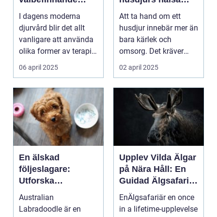
genom manuell
och välmående
I dagens moderna
Att ta hand om ett
terapi
djurvård blir det allt
husdjur innebär mer än
vanligare att använda
bara kärlek och
olika former av terapi
omsorg. Det kräver
f&ou...
ock...
06 april 2025
02 april 2025
En älskad
Upplev Vilda Älgar
följeslagare:
på Nära Håll: En
Utforska
Guidad Älgsafari i
Australian
Sverige
Australian
EnÄlgsafariär en once
Labradoodlens
Labradoodle är en
in a lifetime-upplevelse
Charm och