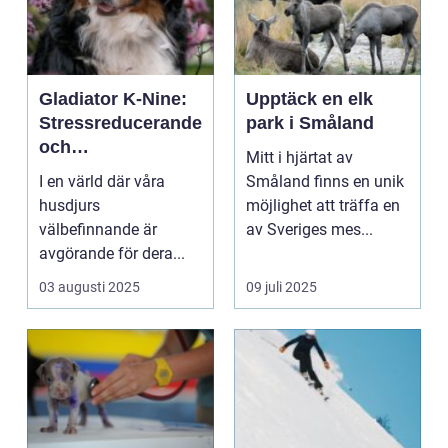
Gladiator K-Nine:
Upptäck en elk
Stressreducerande
park i Småland
och
Mitt i hjärtat av
ångestdämpande
I en värld där våra
Småland finns en unik
hundhalsband
husdjurs
möjlighet att träffa en
välbefinnande är
av Sveriges mes...
avgörande för dera...
03 augusti 2025
09 juli 2025