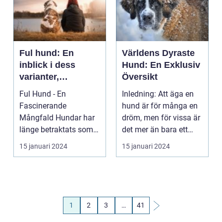
Ful hund: En
Världens Dyraste
inblick i dess
Hund: En Exklusiv
varianter,
Översikt
egenskaper och
Ful Hund - En
Inledning: Att äga en
historiska
Fascinerande
hund är för många en
betydelse
Mångfald Hundar har
dröm, men för vissa är
länge betraktats som
det mer än bara ett
människans bästa vän
sällskapsdjur ...
15 januari 2024
15 januari 2024
och att sk...
1
2
3
…
41