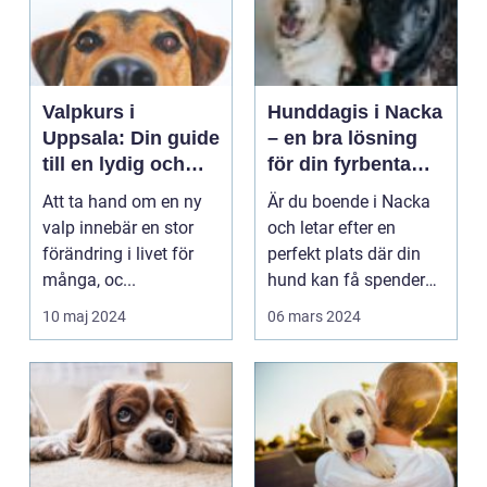
Valpkurs i
Hunddagis i Nacka
Uppsala: Din guide
– en bra lösning
till en lydig och
för din fyrbenta
glad valp
vän
Att ta hand om en ny
Är du boende i Nacka
valp innebär en stor
och letar efter en
förändring i livet för
perfekt plats där din
många, oc...
hund kan få spendera
s...
10 maj 2024
06 mars 2024