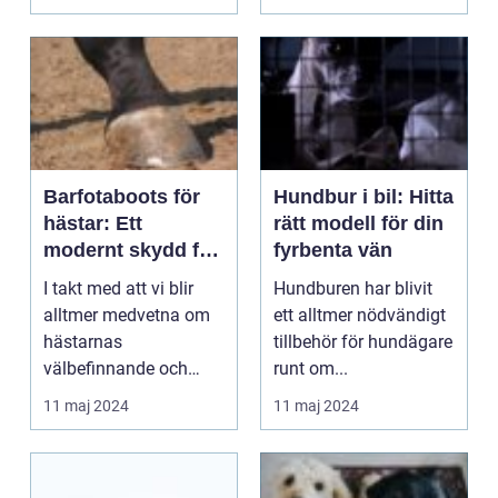
förstå hu...
Barfotaboots för
Hundbur i bil: Hitta
hästar: Ett
rätt modell för din
modernt skydd för
fyrbenta vän
naturliga hovar
I takt med att vi blir
Hundburen har blivit
alltmer medvetna om
ett alltmer nödvändigt
hästarnas
tillbehör för hundägare
välbefinnande och
runt om...
hälsa har intr...
11 maj 2024
11 maj 2024