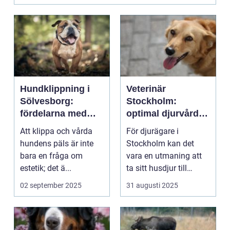
Hundklippning i
Veterinär
Sölvesborg:
Stockholm:
fördelarna med
optimal djurvård i
professionell
ditt hem
Att klippa och vårda
För djurägare i
pälsvård
hundens päls är inte
Stockholm kan det
bara en fråga om
vara en utmaning att
estetik; det ä...
ta sitt husdjur till
veterinär...
02 september 2025
31 augusti 2025