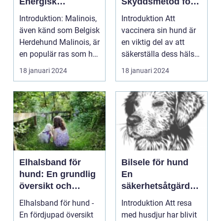
Energisk
Skyddsmetod för
Arbetshund
Våra Furry Friends
Introduktion: Malinois,
Introduktion Att
även känd som Belgisk
vaccinera sin hund är
Herdehund Malinois, är
en viktig del av att
en populär ras som har
säkerställa dess hälsa
en impon...
och välbefinnand...
18 januari 2024
18 januari 2024
Elhalsband för
Bilsele för hund
hund: En grundlig
En
översikt och
säkerhetsåtgärd
presentation av
på vägen
Elhalsband för hund -
Introduktion Att resa
olika typer och
En fördjupad översikt
med husdjur har blivit