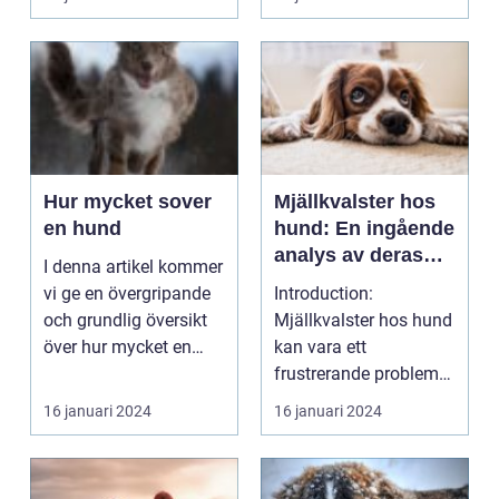
parasitinfekt...
Hur mycket sover
Mjällkvalster hos
en hund
hund: En ingående
analys av deras
I denna artikel kommer
natur och
vi ge en övergripande
Introduction:
egenskaper
och grundlig översikt
Mjällkvalster hos hund
över hur mycket en
kan vara ett
hund sover. Vi...
frustrerande problem
för både hundägare
16 januari 2024
16 januari 2024
och deras ...