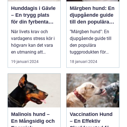
Hunddagis i Gävle
Märgben hund: En
– En trygg plats
djupgående guide
för din fyrbenta
till den populära
vän
tuggprodukten för
När livets krav och
"Märgben hund": En
hundar
vardagens stress kör i
djupgående guide till
högvarv kan det vara
den populära
en utmaning att
tuggprodukten för
balan...
hundar Översikt över
19 januari 2024
18 januari 2024
"märg...
Malinois hund –
Vaccination Hund
En Mångsidig och
– En Effektiv