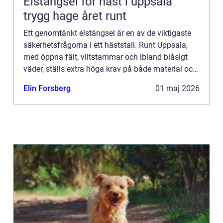
Elstängsel för häst i uppsala
trygg hage året runt
Ett genomtänkt elstängsel är en av de viktigaste
säkerhetsfrågorna i ett häststall. Runt Uppsala,
med öppna fält, viltstammar och ibland blåsigt
väder, ställs extra höga krav på både material och
montering. När hästar går mycket ute behöver
Elin Forsberg
01 maj 2026
stängslet...