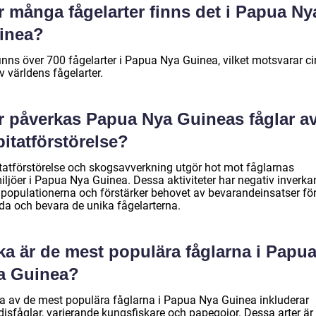
r många fågelarter finns det i Papua Ny
inea?
inns över 700 fågelarter i Papua Nya Guinea, vilket motsvarar ci
 världens fågelarter.
r påverkas Papua Nya Guineas fåglar a
itatförstörelse?
tatförstörelse och skogsavverkning utgör hot mot fåglarnas
iljöer i Papua Nya Guinea. Dessa aktiviteter har negativ inverka
lpopulationerna och förstärker behovet av bevarandeinsatser för
da och bevara de unika fågelarterna.
ka är de mest populära fåglarna i Papu
a Guinea?
a av de mest populära fåglarna i Papua Nya Guinea inkluderar
disfåglar, varierande kungsfiskare och papegojor. Dessa arter är