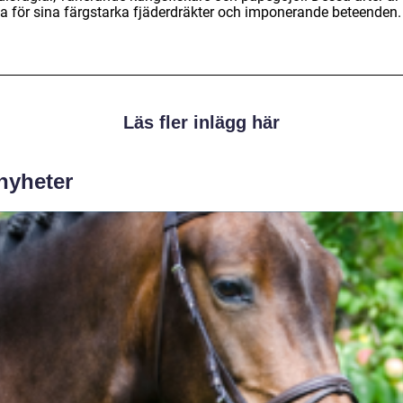
a för sina färgstarka fjäderdräkter och imponerande beteenden.
Läs fler inlägg här
 nyheter