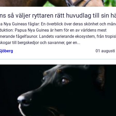
Träns så väljer ryttaren rätt huvudlag till sin h
a Nya Guineas fåglar: En överblick över deras skönhet och mån
oduktion: Papua Nya Guinea är hem för en av världens mest
nerande fågelfaunor. Landets varierande ekosystem, från tropi
kogar till bergskedjor och savanner, ger en...
Sjöberg
01 augusti