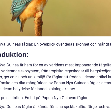
ya Guineas fåglar: En överblick över deras skönhet och mångf
oduktion:
ya Guinea är hem för en av världens mest imponerande fågelfa
 varierande ekosystem, från tropiska regnskogar till bergskedjor
, ger en rik och unik miljö för fåglar att frodas. I denna artikel
utforska den rika mångfalden av Papua Nya Guineas fåglar, deras
h deras betydelse för landets biologiska arv.
 presentation: En titt på Papua Nya Guineas fåglar
ya Guineas fåglar är kända för sina spektakulära färger och va