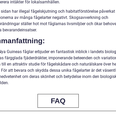
erera intäkter för lokalsamhällen.
sidan har illegal fågelskjutning och habitatförstörelse påverkat
ionerna av många fågelarter negativt. Skogsavverkning och
rändringar ställer hot mot fåglarnas livsmiljöer och ökar behove
va bevarandeinsatser.
manfattning:
ya Guineas fåglar erbjuder en fantastisk inblick i landets biolo
as färgglada fjäderdräkter, imponerande beteenden och variation 
till en attraktiv studie för fågelskådare och naturälskare över h
 För att bevara och skydda dessa unika fågelarter är det väsentli
edvetenhet om deras skönhet och betydelse inom den biologis
lden.
FAQ