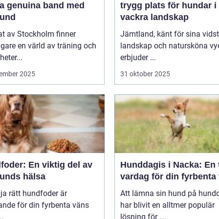
a genuina band med
trygg plats för hundar i
hund
vackra landskap
tat av Stockholm finner
Jämtland, känt för sina vids
are en värld av träning och
landskap och natursköna vye
heter...
erbjuder ...
ember 2025
31 oktober 2025
oder: En viktig del av
Hunddagis i Nacka: En 
hunds hälsa
vardag för din fyrbenta
lja rätt hundfoder är
Att lämna sin hund på hund
nde för din fyrbenta väns
har blivit en alltmer populär
..
lösning för ...