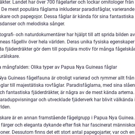
äkter. Landet har över 700 fågelarter och lockar ornitologer från
. De mest populära fåglarna inkluderar paradisfåglar, varierande
skare och papegojor. Dessa fåglar är kända för sina fantastiska
sdanser och melodiska sånger.
ografi- och naturdokumentärer har hjälpt till att sprida bilden 
neas fågelliv över hela världen. Deras unika fysiska egenskaper
da fjäderdräkter gör dem till populära motiv för många fågelskå
urälskare.
a mångfalden: Olika typer av Papua Nya Guineas fåglar
ya Guineas fågelfauna är otroligt varierad och rymmer allt frå
åglar till majestätiska rovfåglar. Paradisfåglarna, med sina slåe
och fantastiska fjäderdräkter, är några av de mest kända arterna
araduppvisningar och utvecklade fjäderverk har blivit välkända 
rlden.
skare är en annan framstående fågelgrupp i Papua Nya Guinea.
 färger och eleganta dykande efter fisk har fascinerat människor
oner. Dessutom finns det ett stort antal papegojarter, var och e