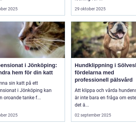
ober 2025
29 oktober 2025
pensionat i Jönköping:
Hundklippning i Sölves
ndra hem för din katt
fördelarna med
professionell pälsvård
mna sin katt på ett
ensionat i Jönköping kan
Att klippa och vårda hunden
n oroande tanke f...
är inte bara en fråga om este
det ä...
ober 2025
02 september 2025