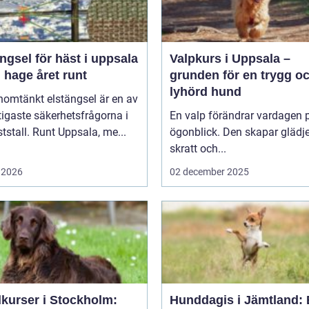
ngsel för häst i uppsala
Valpkurs i Uppsala –
 hage året runt
grunden för en trygg o
lyhörd hund
nomtänkt elstängsel är en av
tigaste säkerhetsfrågorna i
En valp förändrar vardagen p
ststall. Runt Uppsala, me...
ögonblick. Den skapar glädje
skratt och...
 2026
02 december 2025
kurser i Stockholm:
Hunddagis i Jämtland: