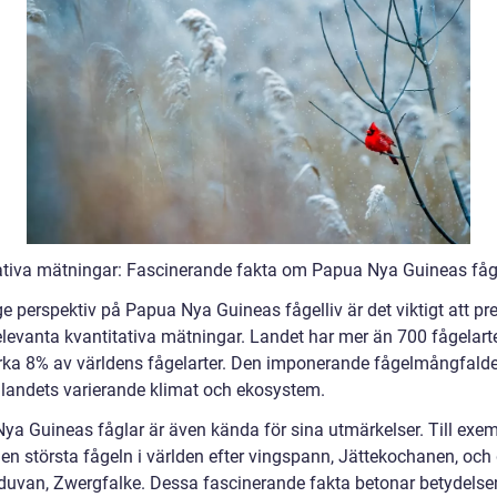
ativa mätningar: Fascinerande fakta om Papua Nya Guineas fåg
ge perspektiv på Papua Nya Guineas fågelliv är det viktigt att pr
levanta kvantitativa mätningar. Landet har mer än 700 fågelarter
irka 8% av världens fågelarter. Den imponerande fågelmångfalde
v landets varierande klimat och ekosystem.
ya Guineas fåglar är även kända för sina utmärkelser. Till exem
den största fågeln i världen efter vingspann, Jättekochanen, och
duvan, Zwergfalke. Dessa fascinerande fakta betonar betydelse