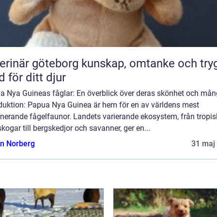
är göteborg kunskap, omtanke och trygg
d för ditt djur
a Nya Guineas fåglar: En överblick över deras skönhet och mån
oduktion: Papua Nya Guinea är hem för en av världens mest
nerande fågelfaunor. Landets varierande ekosystem, från tropi
kogar till bergskedjor och savanner, ger en...
n Norberg
31 maj