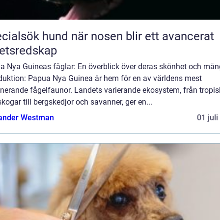
ök hund när nosen blir ett avancerat
etsredskap
a Nya Guineas fåglar: En överblick över deras skönhet och mån
oduktion: Papua Nya Guinea är hem för en av världens mest
nerande fågelfaunor. Landets varierande ekosystem, från tropi
kogar till bergskedjor och savanner, ger en...
ander Westman
01 jul