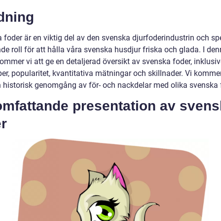
dning
 foder är en viktig del av den svenska djurfoderindustrin och sp
e roll för att hålla våra svenska husdjur friska och glada. I de
kommer vi att ge en detaljerad översikt av svenska foder, inklusi
per, popularitet, kvantitativa mätningar och skillnader. Vi komm
en historisk genomgång av för- och nackdelar med olika svenska 
omfattande presentation av sven
r