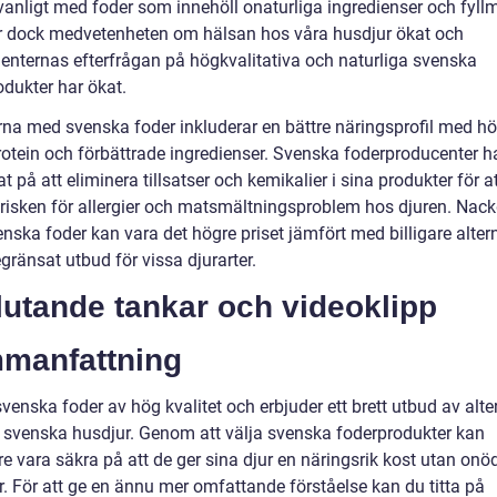
 vanligt med foder som innehöll onaturliga ingredienser och fyll
r dock medvetenheten om hälsan hos våra husdjur ökat och
nternas efterfrågan på högkvalitativa och naturliga svenska
odukter har ökat.
rna med svenska foder inkluderar en bättre näringsprofil med h
rotein och förbättrade ingredienser. Svenska foderproducenter h
t på att eliminera tillsatser och kemikalier i sina produkter för a
risken för allergier och matsmältningsproblem hos djuren. Nack
nska foder kan vara det högre priset jämfört med billigare alter
ränsat utbud för vissa djurarter.
lutande tankar och videoklipp
manfattning
svenska foder av hög kvalitet och erbjuder ett brett utbud av alte
a svenska husdjur. Genom att välja svenska foderprodukter kan
e vara säkra på att de ger sina djur en näringsrik kost utan onö
er. För att ge en ännu mer omfattande förståelse kan du titta på