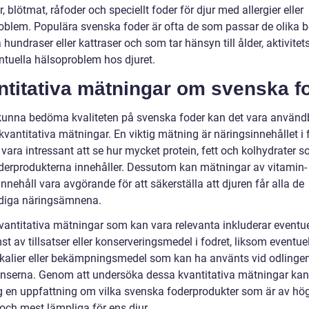
r, blötmat, råfoder och speciellt foder för djur med allergier eller
oblem. Populära svenska foder är ofta de som passar de olika 
a hundraser eller kattraser och som tar hänsyn till ålder, aktivitet
ntuella hälsoproblem hos djuret.
ntitativa mätningar om svenska f
 kunna bedöma kvaliteten på svenska foder kan det vara användb
 kvantitativa mätningar. En viktig mätning är näringsinnehållet i 
vara intressant att se hur mycket protein, fett och kolhydrater 
oderprodukterna innehåller. Dessutom kan mätningar av vitamin-
nnehåll vara avgörande för att säkerställa att djuren får alla de
diga näringsämnena.
vantitativa mätningar som kan vara relevanta inkluderar eventue
t av tillsatser eller konserveringsmedel i fodret, liksom eventue
kalier eller bekämpningsmedel som kan ha använts vid odlinge
enserna. Genom att undersöka dessa kvantitativa mätningar ka
ig en uppfattning om vilka svenska foderprodukter som är av hö
 och mest lämpliga för ens djur.