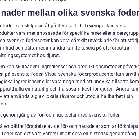
lnader mellan olika svenska fode
foder kan skilja sig åt på flera sätt. Till exempel kan vissa
odukter vara mer anpassade för specifika raser eller åldersgrupp
ssa svenska fodersorter kan vara särskilt utvecklade för att stöd
m hud och päls, medan andra kan fokusera på att förbättra
tningssystemet hos djuret.
m kan skillnader i ingredienser och produktionsmetoder påverk
ten på svenska foder. Vissa svenska foderproducenter kan använ
giska ingredienser eller vara noga med att undvika tillsatta kem
 upprätthålla en naturlig och hälsosam kost för djuren. Andra ka
v att använda sig av lokala råvaror och stödja hållbarhet i sin
ion.
sk genomgång av för- och nackdelar med svenska foder
 få en bättre förståelse av de för- och nackdelar som är förknip
 foder kan det vara värdefullt att göra en historisk genomgång. 