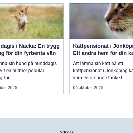
dagis i Nacka: En trygg
Kattpensionat i Jönköp
g för din fyrbenta vän
Ett andra hem för din ka
ämna sin hund på hunddagis
Att lämna sin katt på ett
ivit en alltmer populär
kattpensionat i Jönköping k
 för ...
vara en oroande tanke f...
ober 2025
06 oktober 2025
Adress