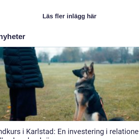
Läs fler inlägg här
 nyheter
dkurs i Karlstad: En investering i relation