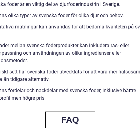
a foder är en viktig del av djurfoderindustrin i Sverige.
nns olika typer av svenska foder för olika djur och behov.
itativa mätningar kan användas för att bedöma kvaliteten på s
ader mellan svenska foderprodukter kan inkludera ras- eller
npassning och användningen av olika ingredienser eller
ionsmetoder.
riskt sett har svenska foder utvecklats för att vara mer hälsos
a än tidigare alternativ.
inns fördelar och nackdelar med svenska foder, inklusive bättre
rofil men högre pris.
FAQ