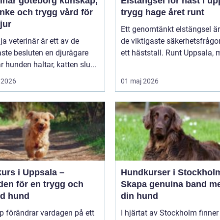
är göteborg kunskap,
Elstängsel för häst i up
nke och trygg vård för
trygg hage året runt
djur
Ett genomtänkt elstängsel är
lja veterinär är ett av de
de viktigaste säkerhetsfrågo
aste besluten en djurägare
ett häststall. Runt Uppsala, m
är hunden haltar, katten slu...
 2026
01 maj 2026
urs i Uppsala –
Hundkurser i Stockhol
den för en trygg och
Skapa genuina band m
rd hund
din hund
p förändrar vardagen på ett
I hjärtat av Stockholm finner