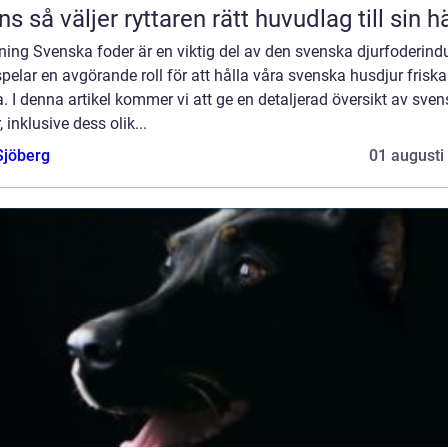
Träns så väljer ryttaren rätt huvudlag till sin h
ning Svenska foder är en viktig del av den svenska djurfoderindu
pelar en avgörande roll för att hålla våra svenska husdjur frisk
. I denna artikel kommer vi att ge en detaljerad översikt av sve
, inklusive dess olik...
Sjöberg
01 augusti