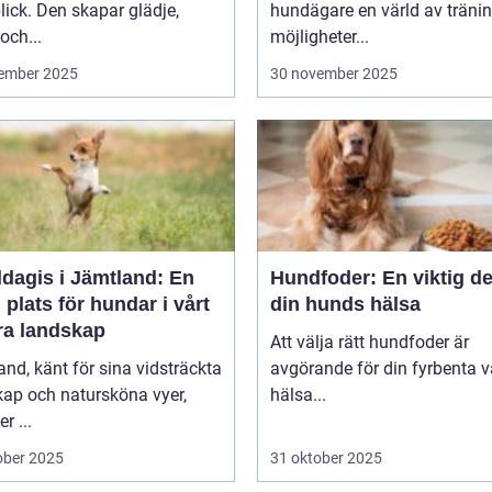
ick. Den skapar glädje,
hundägare en värld av träni
 och...
möjligheter...
ember 2025
30 november 2025
dagis i Jämtland: En
Hundfoder: En viktig de
 plats för hundar i vårt
din hunds hälsa
ra landskap
Att välja rätt hundfoder är
nd, känt för sina vidsträckta
avgörande för din fyrbenta 
kap och natursköna vyer,
hälsa...
r ...
ober 2025
31 oktober 2025