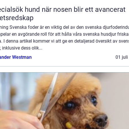
ök hund när nosen blir ett avancerat
etsredskap
ning Svenska foder är en viktig del av den svenska djurfoderindu
pelar en avgörande roll för att hålla våra svenska husdjur frisk
. I denna artikel kommer vi att ge en detaljerad översikt av sve
, inklusive dess olik...
ander Westman
01 jul