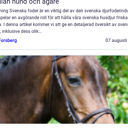
lan hund och ägare
ning Svenska foder är en viktig del av den svenska djurfoderindu
pelar en avgörande roll för att hålla våra svenska husdjur frisk
. I denna artikel kommer vi att ge en detaljerad översikt av sve
, inklusive dess olik...
 Forsberg
07 augusti