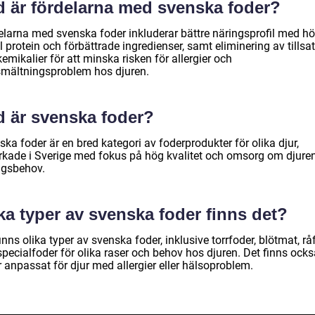
d är fördelarna med svenska foder?
elarna med svenska foder inkluderar bättre näringsprofil med h
 protein och förbättrade ingredienser, samt eliminering av tillsa
emikalier för att minska risken för allergier och
mältningsproblem hos djuren.
d är svenska foder?
ka foder är en bred kategori av foderprodukter för olika djur,
verkade i Sverige med fokus på hög kvalitet och omsorg om djure
ngsbehov.
ka typer av svenska foder finns det?
inns olika typer av svenska foder, inklusive torrfoder, blötmat, rå
pecialfoder för olika raser och behov hos djuren. Det finns ocks
 anpassat för djur med allergier eller hälsoproblem.