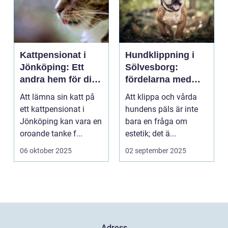
Kattpensionat i
Hundklippning i
Jönköping: Ett
Sölvesborg:
andra hem för din
fördelarna med
katt
professionell
Att lämna sin katt på
Att klippa och vårda
pälsvård
ett kattpensionat i
hundens päls är inte
Jönköping kan vara en
bara en fråga om
oroande tanke f...
estetik; det ä...
06 oktober 2025
02 september 2025
Adress