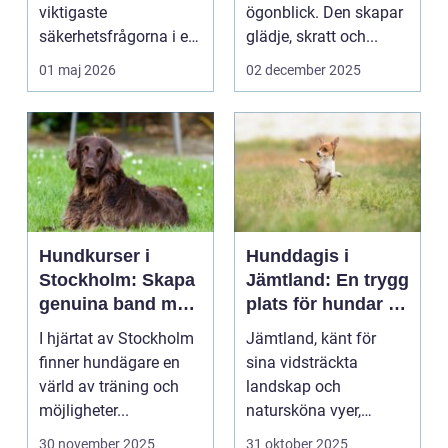
viktigaste
ögonblick. Den skapar
säkerhetsfrågorna i ett
glädje, skratt och...
häststall. Runt
01 maj 2026
02 december 2025
Uppsala, me...
Hundkurser i
Hunddagis i
Stockholm: Skapa
Jämtland: En trygg
genuina band med
plats för hundar i
din hund
vårt vackra
I hjärtat av Stockholm
Jämtland, känt för
landskap
finner hundägare en
sina vidsträckta
värld av träning och
landskap och
möjligheter...
natursköna vyer,
erbjuder ...
30 november 2025
31 oktober 2025