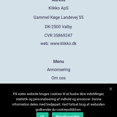
web:
www.klikko.dk
Menu
Annonsering
Om oss
Cookies
På vores website bruges cookies til at huske dine indstillinger,
Kontakta oss
statistik og personalisering af indhold og annoncer. Denne
Sitemap
information deles med tredjepart. Ved fortsat brug af websiden
godkender du cookiepolitikken.
Ok
Privatlivspolitik