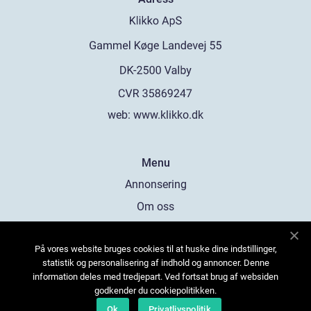
web:
www.klikko.dk
Menu
Annonsering
Om oss
Cookies
På vores website bruges cookies til at huske dine indstillinger,
Kontakta oss
statistik og personalisering af indhold og annoncer. Denne
Sitemap
information deles med tredjepart. Ved fortsat brug af websiden
godkender du cookiepolitikken.
Ok
Privatlivspolitik