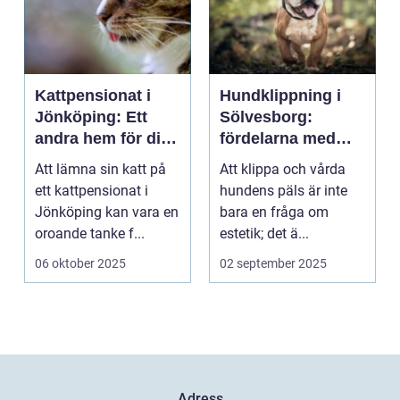
Kattpensionat i
Hundklippning i
Jönköping: Ett
Sölvesborg:
andra hem för din
fördelarna med
katt
professionell
Att lämna sin katt på
Att klippa och vårda
pälsvård
ett kattpensionat i
hundens päls är inte
Jönköping kan vara en
bara en fråga om
oroande tanke f...
estetik; det ä...
06 oktober 2025
02 september 2025
Adress