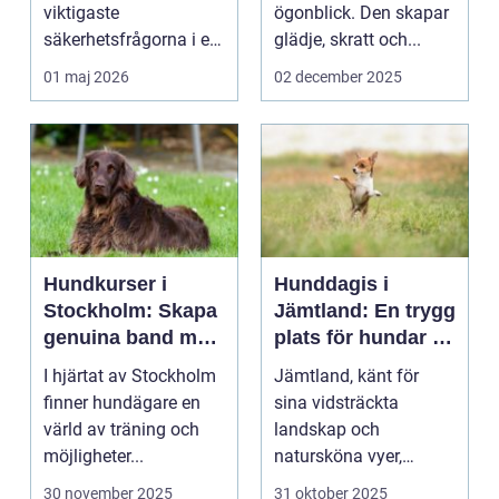
viktigaste
ögonblick. Den skapar
säkerhetsfrågorna i ett
glädje, skratt och...
häststall. Runt
01 maj 2026
02 december 2025
Uppsala, me...
Hundkurser i
Hunddagis i
Stockholm: Skapa
Jämtland: En trygg
genuina band med
plats för hundar i
din hund
vårt vackra
I hjärtat av Stockholm
Jämtland, känt för
landskap
finner hundägare en
sina vidsträckta
värld av träning och
landskap och
möjligheter...
natursköna vyer,
erbjuder ...
30 november 2025
31 oktober 2025