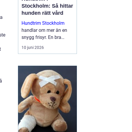
Stockholm: Så hittar
hunden rätt vård
ra
Hundtrim Stockholm
handlar om mer än en
ste
snygg frisyr. En bra
salong kombinerar
10 juni 2026
t
pälsvård, hygien och
trygg hantering så att
hunden mår bra både
under och efter besök...
å