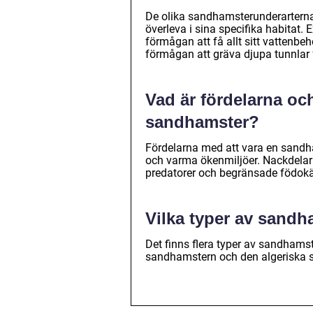
De olika sandhamsterunderarterna 
överleva i sina specifika habitat
förmågan att få allt sitt vatten
förmågan att gräva djupa tunnlar 
Vad är fördelarna oc
sandhamster?
Fördelarna med att vara en sandham
och varma ökenmiljöer. Nackdelarn
predatorer och begränsade födokäll
Vilka typer av sandh
Det finns flera typer av sandham
sandhamstern och den algeriska 