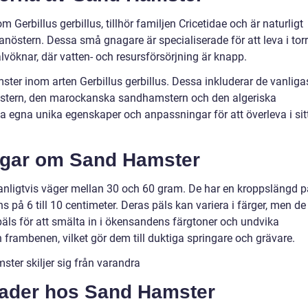
Gerbillus gerbillus, tillhör familjen Cricetidae och är naturligt
östern. Dessa små gnagare är specialiserade för att leva i tor
vöknar, där vatten- och resursförsörjning är knapp.
mster inom arten Gerbillus gerbillus. Dessa inkluderar de vanliga
stern, den marockanska sandhamstern och den algeriska
a egna unika egenskaper och anpassningar för att överleva i sit
ingar om Sand Hamster
ligtvis väger mellan 30 och 60 gram. De har en kroppslängd p
ns på 6 till 10 centimeter. Deras päls kan variera i färger, men de
äls för att smälta in i ökensandens färgtoner och undvika
 frambenen, vilket gör dem till duktiga springare och grävare.
ter skiljer sig från varandra
lnader hos Sand Hamster