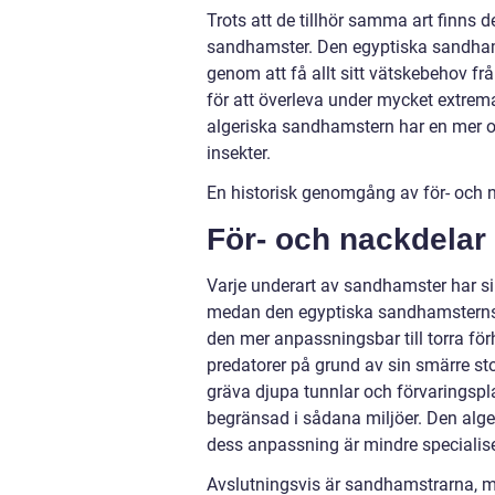
Trots att de tillhör samma art finns 
sandhamster. Den egyptiska sandhamst
genom att få allt sitt vätskebehov 
för att överleva under mycket extrem
algeriska sandhamstern har en mer 
insekter.
En historisk genomgång av för- och
För- och nackdela
Varje underart av sandhamster har sina
medan den egyptiska sandhamsterns f
den mer anpassningsbar till torra för
predatorer på grund av sin smärre s
gräva djupa tunnlar och förvaringspl
begränsad i sådana miljöer. Den alge
dess anpassning är mindre specialis
Avslutningsvis är sandhamstrarna, m