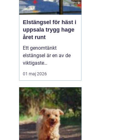
Elstängsel för häst i
uppsala trygg hage
året runt
Ett genomtänkt
elstängsel är en av de
viktigaste
säkerhetsfrågorna i ett
01 maj 2026
häststall. Runt Uppsala,
med öppna fält,
viltstammar och ibland
blåsigt väder, ställs extra
höga krav på både
material och montering.
När hästar går mycket
ute behöver stängslet...