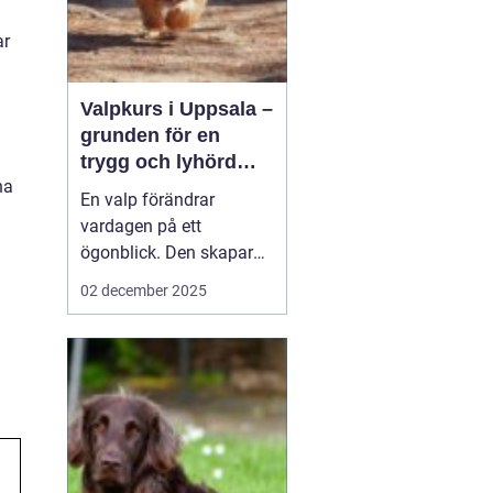
ar
Valpkurs i Uppsala –
grunden för en
trygg och lyhörd
na
hund
En valp förändrar
vardagen på ett
ögonblick. Den skapar
glädje, skratt och ibland
02 december 2025
en hel del frustration.
Många nyblivna
hundägare märker
snabbt att kärlek inte
räcker för att forma en
trygg oc...