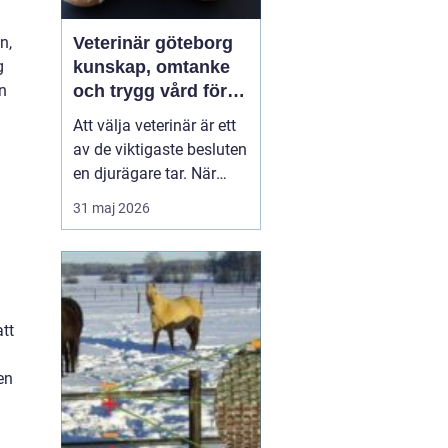
n,
Veterinär göteborg
g
kunskap, omtanke
n
och trygg vård för
ditt djur
Att välja veterinär är ett
av de viktigaste besluten
en djurägare tar. När
hunden haltar, katten
31 maj 2026
slutar äta eller kaninen
behöver kastreras vill du
ha snabb hjälp, tydliga
besked och en plan som
känns trygg.
E...
tt
en