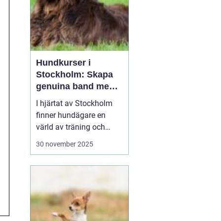
Hundkurser i
Stockholm: Skapa
genuina band med
din hund
I hjärtat av Stockholm
finner hundägare en
värld av träning och
möjligheter. Genom att
30 november 2025
delta i
hundkurser
Stockholm
kan ägare
och deras fyrbenta
följeslagare upple...