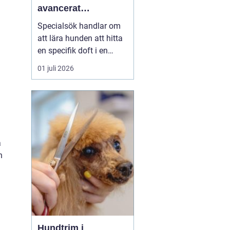
avancerat
arbetsredskap
Specialsök handlar om
att lära hunden att hitta
en specifik doft i en
komplex miljö. Det kan
01 juli 2026
vara narkotika, vägglöss,
skadedjur, elektronik eller
till och med mögel.
Genom att utnyttja
hundens fantastiska
luktsinne går det att
a
upptäcka sådant som
n
mä...
Hundtrim i