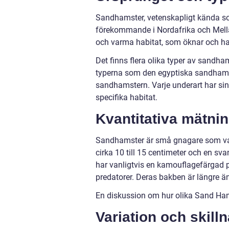
Sandhamster, vetenskapligt kända som 
förekommande i Nordafrika och Mellan
och varma habitat, som öknar och hal
Det finns flera olika typer av sandha
typerna som den egyptiska sandham
sandhamstern. Varje underart har sin
specifika habitat.
Kvantitativa mätn
Sandhamster är små gnagare som van
cirka 10 till 15 centimeter och en sva
har vanligtvis en kamouflagefärgad p
predatorer. Deras bakben är längre än
En diskussion om hur olika Sand Hams
Variation och skil