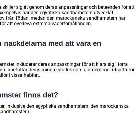
skiljer sig åt genom deras anpassningar och beteenden för att
. Exempelvis har den egyptiska sandhamstern utvecklat
behov från födan, medan den marockanska sandhamstern har
för att överleva extrema väderförhållanden.
h nackdelarna med att vara en
ster inkluderar deras anpassningar för att klara sig i torra
a innefattar deras mindre storlek som gör dem mer utsatta för
or i vissa habitat.
amster finns det?
ster, inklusive den egyptiska sandhamstern, den marockanska
sandhamstern.