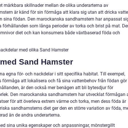
det märkbara skillnader mellan de olika underarterna av
ern är känd för sin förmåga att klara sig utan att dricka vatte
från sina födan. Den marockanska sandhamstern har anpassat si
a förhållanden som långa perioder av torka och brist på mat. De
omnivor diet och kan konsumera både växtbaserad föda och
 nackdelar med olika Sand Hamster
r med Sand Hamster
 egna för- och nackdelar i sitt specifika habitat. Till exempel,
örmåga att lokalisera och få sina vattenbehov från födan gör
hållanden, är den också mer benägen att bli bytesdjur för
torlek. Den marockanska sandhamstern har utvecklat förmågan a
atser för att överleva extrem värme och torka, men dess föda är
riska sandhamsterns diet ger den en större variation av föda, m
erad än de andra underarterna.
ed sina unika egenskaper och anpassningar, mönstergillt