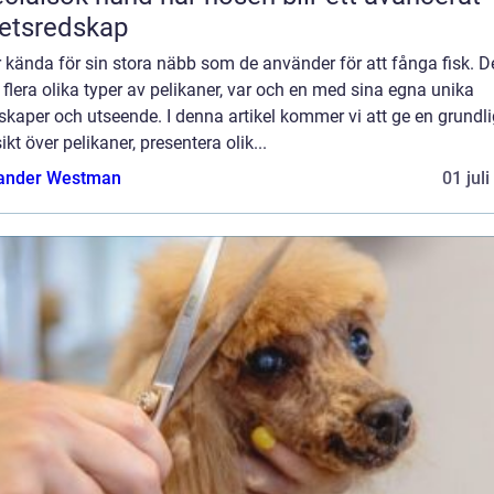
etsredskap
 kända för sin stora näbb som de använder för att fånga fisk. D
 flera olika typer av pelikaner, var och en med sina egna unika
kaper och utseende. I denna artikel kommer vi att ge en grundli
ikt över pelikaner, presentera olik...
ander Westman
01 jul