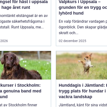
ngsel för häst i uppsala
Valpkurs i Uppsala –
 hage året runt
grunden för en trygg o
lyhörd hund
nomtänkt elstängsel är en av
tigaste säkerhetsfrågorna i
En valp förändrar vardagen p
ststall. Runt Uppsala, me...
ögonblick. Den skapar glädje
skratt och...
 2026
02 december 2025
kurser i Stockholm:
Hunddagis i Jämtland:
a genuina band med
trygg plats för hundar i
hund
vackra landskap
tat av Stockholm finner
Jämtland, känt för sina vids