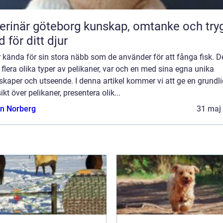
är göteborg kunskap, omtanke och trygg
d för ditt djur
 kända för sin stora näbb som de använder för att fånga fisk. D
 flera olika typer av pelikaner, var och en med sina egna unika
kaper och utseende. I denna artikel kommer vi att ge en grundli
ikt över pelikaner, presentera olik...
n Norberg
31 maj