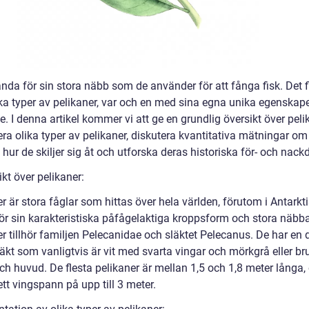
ända för sin stora näbb som de använder för att fånga fisk. Det 
lika typer av pelikaner, var och en med sina egna unika egenskap
. I denna artikel kommer vi att ge en grundlig översikt över peli
era olika typer av pelikaner, diskutera kvantitativa mätningar o
hur de skiljer sig åt och utforska deras historiska för- och nackd
kt över pelikaner:
r är stora fåglar som hittas över hela världen, förutom i Antarkti
ör sin karakteristiska påfågelaktiga kroppsform och stora näbba
r tillhör familjen Pelecanidae och släktet Pelecanus. De har en d
äkt som vanligtvis är vit med svarta vingar och mörkgrå eller br
ch huvud. De flesta pelikaner är mellan 1,5 och 1,8 meter långa,
tt vingspann på upp till 3 meter.