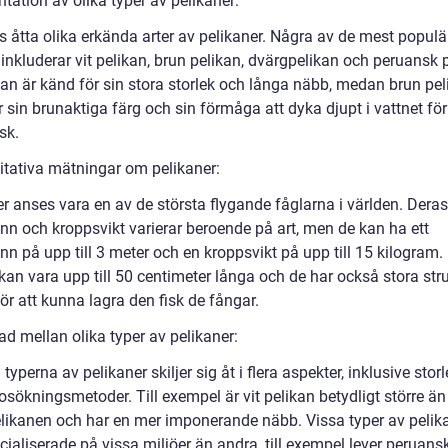
tation av olika typer av pelikaner:
s åtta olika erkända arter av pelikaner. Några av de mest populä
inkluderar vit pelikan, brun pelikan, dvärgpelikan och peruansk 
kan är känd för sin stora storlek och långa näbb, medan brun pel
 sin brunaktiga färg och sin förmåga att dyka djupt i vattnet för
sk.
itativa mätningar om pelikaner:
r anses vara en av de största flygande fåglarna i världen. Deras
nn och kroppsvikt varierar beroende på art, men de kan ha ett
n på upp till 3 meter och en kroppsvikt på upp till 15 kilogram.
kan vara upp till 50 centimeter långa och de har också stora str
r att kunna lagra den fisk de fångar.
ad mellan olika typer av pelikaner:
 typerna av pelikaner skiljer sig åt i flera aspekter, inklusive storl
sökningsmetoder. Till exempel är vit pelikan betydligt större än
likanen och har en mer imponerande näbb. Vissa typer av pelika
ialiserade på vissa miljöer än andra, till exempel lever peruans