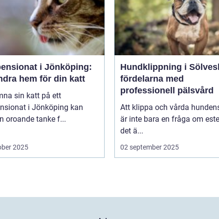
pensionat i Jönköping:
Hundklippning i Sölves
ndra hem för din katt
fördelarna med
professionell pälsvård
mna sin katt på ett
ensionat i Jönköping kan
Att klippa och vårda hunden
n oroande tanke f...
är inte bara en fråga om este
det ä...
ober 2025
02 september 2025