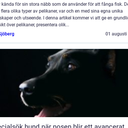
 kända för sin stora näbb som de använder för att fånga fisk. D
 flera olika typer av pelikaner, var och en med sina egna unika
kaper och utseende. I denna artikel kommer vi att ge en grundli
ikt över pelikaner, presentera olik...
Sjöberg
01 augusti
ök hund när nosen blir ett avancerat