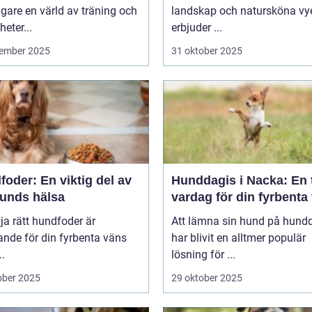
are en värld av träning och
landskap och natursköna vye
heter...
erbjuder ...
ember 2025
31 oktober 2025
oder: En viktig del av
Hunddagis i Nacka: En 
hunds hälsa
vardag för din fyrbenta
lja rätt hundfoder är
Att lämna sin hund på hund
nde för din fyrbenta väns
har blivit en alltmer populär
..
lösning för ...
ober 2025
29 oktober 2025