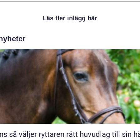
Läs fler inlägg här
 nyheter
Träns så väljer ryttaren rätt huvudlag till sin h