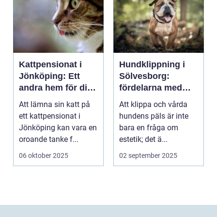
Kattpensionat i
Hundklippning i
Jönköping: Ett
Sölvesborg:
andra hem för din
fördelarna med
katt
professionell
Att lämna sin katt på
Att klippa och vårda
pälsvård
ett kattpensionat i
hundens päls är inte
Jönköping kan vara en
bara en fråga om
oroande tanke f...
estetik; det ä...
06 oktober 2025
02 september 2025