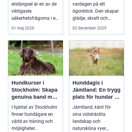
elstängsel är en av de
vardagen på ett
viktigaste
ögonblick. Den skapar
säkerhetsfrågorna i ett
glädje, skratt och...
häststall. Runt
01 maj 2026
02 december 2025
Uppsala, me...
Hundkurser i
Hunddagis i
Stockholm: Skapa
Jämtland: En trygg
genuina band med
plats för hundar i
din hund
vårt vackra
I hjärtat av Stockholm
Jämtland, känt för
landskap
finner hundägare en
sina vidsträckta
värld av träning och
landskap och
möjligheter...
natursköna vyer,