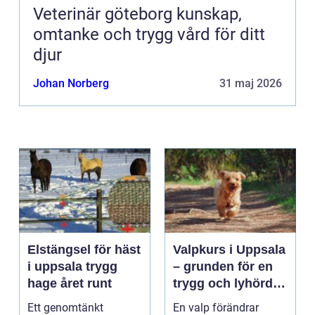
Veterinär göteborg kunskap,
omtanke och trygg vård för ditt
djur
Johan Norberg
31 maj 2026
Elstängsel för häst
Valpkurs i Uppsala
i uppsala trygg
– grunden för en
hage året runt
trygg och lyhörd
hund
Ett genomtänkt
En valp förändrar