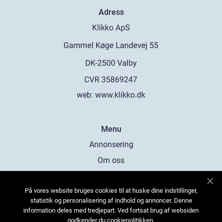
Adress
web:
www.klikko.dk
Menu
Annonsering
Om oss
Cookies
På vores website bruges cookies til at huske dine indstillinger,
Kontakta oss
statistik og personalisering af indhold og annoncer. Denne
Sitemap
information deles med tredjepart. Ved fortsat brug af websiden
godkender du cookiepolitikken.