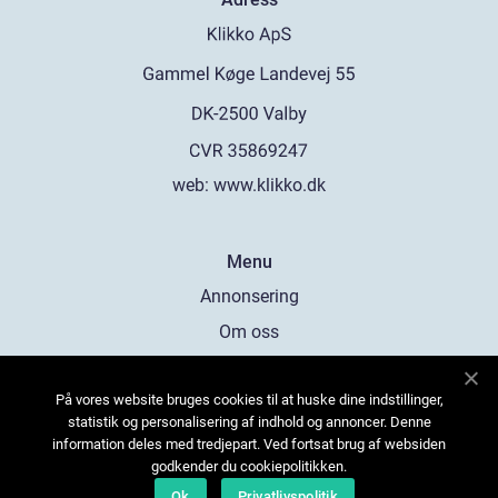
web:
www.klikko.dk
Menu
Annonsering
Om oss
Cookies
På vores website bruges cookies til at huske dine indstillinger,
Kontakta oss
statistik og personalisering af indhold og annoncer. Denne
Sitemap
information deles med tredjepart. Ved fortsat brug af websiden
godkender du cookiepolitikken.
Ok
Privatlivspolitik