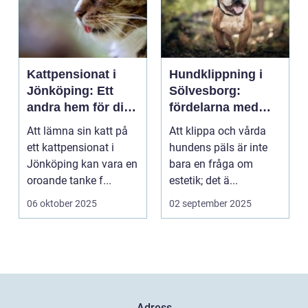
Kattpensionat i
Hundklippning i
Jönköping: Ett
Sölvesborg:
andra hem för din
fördelarna med
katt
professionell
Att lämna sin katt på
Att klippa och vårda
pälsvård
ett kattpensionat i
hundens päls är inte
Jönköping kan vara en
bara en fråga om
oroande tanke f...
estetik; det ä...
06 oktober 2025
02 september 2025
Adress