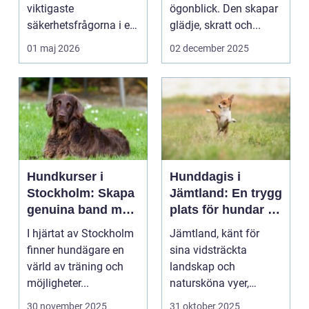
viktigaste
ögonblick. Den skapar
säkerhetsfrågorna i ett
glädje, skratt och...
häststall. Runt
01 maj 2026
02 december 2025
Uppsala, me...
Hundkurser i
Hunddagis i
Stockholm: Skapa
Jämtland: En trygg
genuina band med
plats för hundar i
din hund
vårt vackra
I hjärtat av Stockholm
Jämtland, känt för
landskap
finner hundägare en
sina vidsträckta
värld av träning och
landskap och
möjligheter...
natursköna vyer,
erbjuder ...
30 november 2025
31 oktober 2025