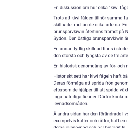
En diskussion om hur olika ”kiwi fågel
Trots att kiwi fålgen tillhör samma f
skillnader mellan de olika arterna. 
brunsparvkiwin återfinns främst på 
Sydön. Den östliga brunsparvkiwin är
En annan tydlig skillnad finns i stor
den största och tyngsta av de tre art
En historisk genomgång av för- och n
Historiskt sett har kiwi fågeln haft 
Deras förmåga att sprida frön genom 
eftersom de hjälper till att sprida vä
inga naturliga fiender. Därför konkurr
levnadsområden.
Å andra sidan har den förändrade liv
exempelvis katter och råttor, haft en
deras överlevnad och har bidragit till