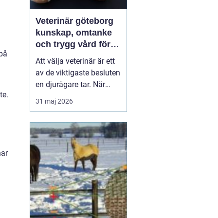
Veterinär göteborg
kunskap, omtanke
och trygg vård för
 på
ditt djur
Att välja veterinär är ett
av de viktigaste besluten
en djurägare tar. När
te.
hunden haltar, katten
31 maj 2026
slutar äta eller kaninen
behöver kastreras vill du
ha snabb hjälp, tydliga
besked och en plan som
har
känns trygg.
E...