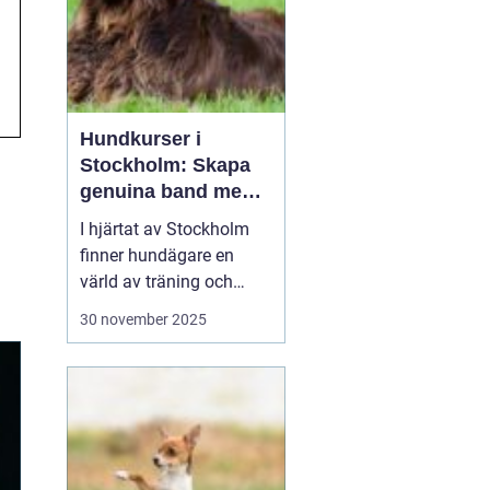
Hundkurser i
Stockholm: Skapa
genuina band med
din hund
I hjärtat av Stockholm
finner hundägare en
värld av träning och
möjligheter. Genom att
30 november 2025
delta i
hundkurser
Stockholm
kan ägare
och deras fyrbenta
följeslagare upple...