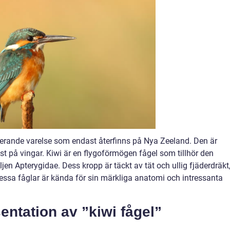
nerande varelse som endast återfinns på Nya Zeeland. Den är
ist på vingar. Kiwi är en flygoförmögen fågel som tillhör den
en Apterygidae. Dess kropp är täckt av tät och ullig fjäderdräkt
Dessa fåglar är kända för sin märkliga anatomi och intressanta
ntation av ”kiwi fågel”