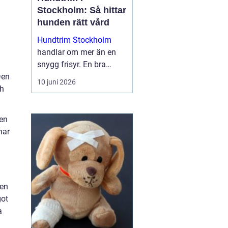
Stockholm: Så hittar
hunden rätt vård
Hundtrim Stockholm
handlar om mer än en
snygg frisyr. En bra
Den
salong kombinerar
10 juni 2026
ch
pälsvård, hygien och
trygg hantering så att
hunden mår bra både
Den
under och efter besök...
nar
xen
got
a