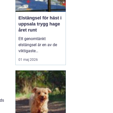
Elstängsel för häst i
uppsala trygg hage
året runt
Ett genomtänkt
elstängsel är en av de
viktigaste
säkerhetsfrågorna i ett
01 maj 2026
häststall. Runt Uppsala,
med öppna fält,
viltstammar och ibland
blåsigt väder, ställs extra
höga krav på både
material och montering.
När hästar går mycket
nds
ute behöver stängslet...