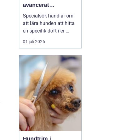
avancerat
arbetsredskap
Specialsök handlar om
att lära hunden att hitta
en specifik doft i en
komplex miljö. Det kan
01 juli 2026
vara narkotika, vägglöss,
skadedjur, elektronik eller
till och med mögel.
Genom att utnyttja
hundens fantastiska
luktsinne går det att
upptäcka sådant som
mä...
,
Hundtrim i