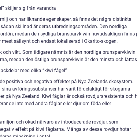
” skiljer sig från varandra
amilj och har liknande egenskaper, så finns det några distinkta
En sådan skillnad är deras utbredningsområden. Den nordliga
Nordön, medan den sydliga brunsparvkiwin huvudsakligen finns
 mest sällsynt och endast lokaliserad i Okarito-skogen.
lek och vikt. Som tidigare nämnts är den nordliga brunsparvkiwin
erna, medan den östliga brunsparvkiwin är den minsta och lättas
ackdelar med olika ”kiwi fågel”
både positiva och negativa effekter på Nya Zeelands ekosystem.
sina avföringssubstanser har varit fördelaktigt för skogarna
xter på Nya Zeeland. Kiwi fåglar är också rovdjursresistenta och 
erar de inte med andra fåglar eller djur om föda eller
smiljön och ökad närvaro av introducerade rovdjur, som
 negativ effekt på kiwi fåglarna. Många av dessa rovdjur hotar
 deras minskning i antal.