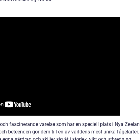
 och fascinerande varelse som har en speciell plats i Nya Zeela
och beteenden gör dem till en av världens mest unika fågelarter.
 egna särdrag och skiljer sig åt i storlek, vikt och utbredning.