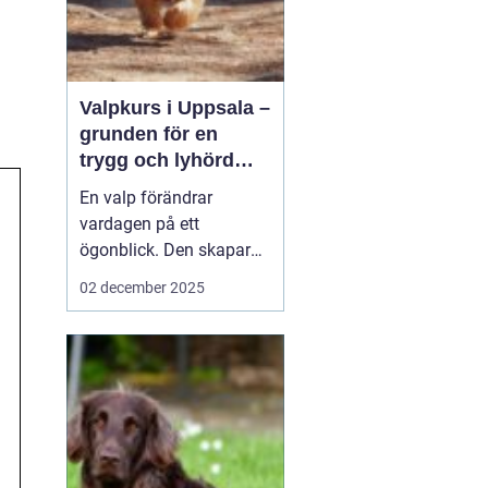
Valpkurs i Uppsala –
grunden för en
trygg och lyhörd
hund
En valp förändrar
vardagen på ett
ögonblick. Den skapar
glädje, skratt och ibland
02 december 2025
en hel del frustration.
Många nyblivna
hundägare märker
snabbt att kärlek inte
räcker för att forma en
trygg oc...