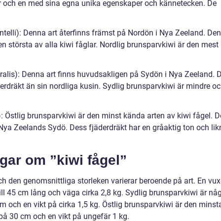
, var och en med sina egna unika egenskaper och kännetecken. De
ntelli): Denna art återfinns främst på Nordön i Nya Zeeland. Den
en största av alla kiwi fåglar. Nordlig brunsparvkiwi är den mest
tralis): Denna art finns huvudsakligen på Sydön i Nya Zeeland. 
erdräkt än sin nordliga kusin. Sydlig brunsparvkiwi är mindre o
): Östlig brunsparvkiwi är den minst kända arten av kiwi fågel. 
 Nya Zeelands Sydö. Dess fjäderdräkt har en gråaktig ton och lik
gar om ”kiwi fågel”
 och den genomsnittliga storleken varierar beroende på art. En vu
ll 45 cm lång och väga cirka 2,8 kg. Sydlig brunsparvkiwi är nå
m och en vikt på cirka 1,5 kg. Östlig brunsparvkiwi är den minst
på 30 cm och en vikt på ungefär 1 kg.