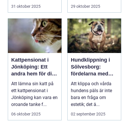
31 oktober 2025
29 oktober 2025
Kattpensionat i
Hundklippning i
Jönköping: Ett
Sölvesborg:
andra hem för din
fördelarna med
katt
professionell
Att lämna sin katt på
Att klippa och vårda
pälsvård
ett kattpensionat i
hundens päls är inte
Jönköping kan vara en
bara en fråga om
oroande tanke f...
estetik; det ä...
06 oktober 2025
02 september 2025