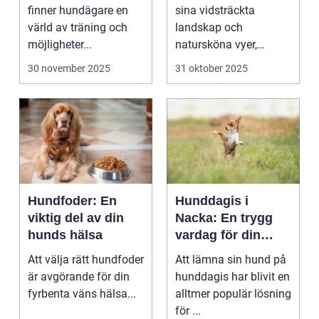
landskap
finner hundägare en
sina vidsträckta
värld av träning och
landskap och
möjligheter...
natursköna vyer,
erbjuder ...
30 november 2025
31 oktober 2025
Hundfoder: En
Hunddagis i
viktig del av din
Nacka: En trygg
hunds hälsa
vardag för din
fyrbenta vän
Att välja rätt hundfoder
Att lämna sin hund på
är avgörande för din
hunddagis har blivit en
fyrbenta väns hälsa...
alltmer populär lösning
för ...