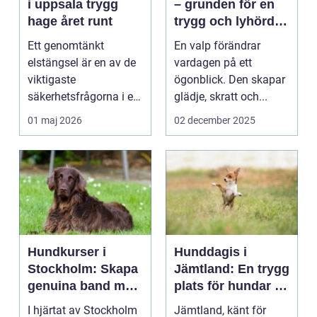
i uppsala trygg
– grunden för en
hage året runt
trygg och lyhörd
hund
Ett genomtänkt
En valp förändrar
elstängsel är en av de
vardagen på ett
viktigaste
ögonblick. Den skapar
säkerhetsfrågorna i ett
glädje, skratt och...
häststall. Runt
01 maj 2026
02 december 2025
Uppsala, me...
Hundkurser i
Hunddagis i
Stockholm: Skapa
Jämtland: En trygg
genuina band med
plats för hundar i
din hund
vårt vackra
I hjärtat av Stockholm
Jämtland, känt för