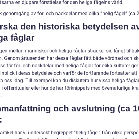
äsarna en djupare förståelse för den heliga fågelns värld.
sk genomgång av för- och nackdelar med olika ”helig fågel” (ca 2
rska den historiska betydelsen a
ga fåglar
en mellan människor och heliga fåglar sträcker sig långt tillbak
en. Genom årtusenden har dessa fåglar fått både vördnad och sk
se för för- och nackdelar med heliga fåglar för olika kulturer ger
inblick i deras betydelse och varför de fortfarande fortsätter att
a oss idag. Till exempel kan du diskutera hur vissa heliga fågla
i offerritualer eller hur de har förknippats med övernaturliga kra
.
manfattning och avslutning (ca 1
:
artikel har vi undersökt begreppet ”helig fågel” från olika perspek