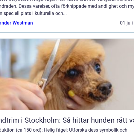
ndraden. Dessa varelser, ofta förknippade med andlighet och my
n speciell plats i kulturella och...
ander Westman
01 jul
dtrim i Stockholm: Så hittar hunden rätt v
duktion (ca 150 ord): Helig fågel: Utforska dess symbolik och