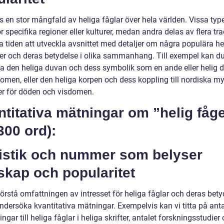
s en stor mångfald av heliga fåglar över hela världen. Vissa type
r specifika regioner eller kulturer, medan andra delas av flera tra
a tiden att utveckla avsnittet med detaljer om några populära he
ter och deras betydelse i olika sammanhang. Till exempel kan d
ra den heliga duvan och dess symbolik som en ande eller helig do
omen, eller den heliga korpen och dess koppling till nordiska my
r för döden och visdomen.
titativa mätningar om ”helig fåge
300 ord):
tistik och nummer som belyser
skap och popularitet
förstå omfattningen av intresset för heliga fåglar och deras bety
ndersöka kvantitativa mätningar. Exempelvis kan vi titta på anta
ngar till heliga fåglar i heliga skrifter, antalet forskningsstudier