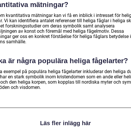
antitativa mätningar?
 kvantitativa mätningar kan vi få en inblick i intresset för heli
r. Vi kan identifiera antalet referenser till heliga fåglar i heliga skr
let forskningsstudier om deras symbolik samt analysera
äljningen av konst och föremål med heliga fågelmotiv. Dessa
ngar ger oss en konkret förståelse för heliga fåglars betydelse i
ns samhälle.
ka är några populära heliga fågelarter?
a exempel på populära heliga fågelarter inkluderar den heliga d
har en stark symbolik inom kristendomen som en ande eller hel
, och den heliga korpen, som kopplas till nordiska myter och sym
döden och visdomen.
Läs fler inlägg här