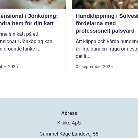
pensionat i Jönköping:
Hundklippning i Sölves
ndra hem för din katt
fördelarna med
professionell pälsvård
mna sin katt på ett
ensionat i Jönköping kan
Att klippa och vårda hunden
n oroande tanke f...
är inte bara en fråga om este
det ä...
ober 2025
02 september 2025
Adress