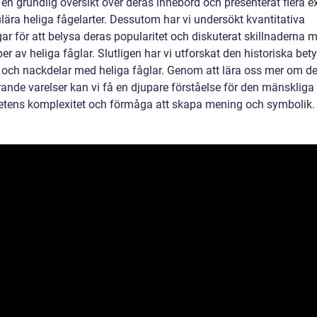
 en grundlig översikt över deras innebörd och presenterat flera 
lära heliga fågelarter. Dessutom har vi undersökt kvantitativa
r för att belysa deras popularitet och diskuterat skillnaderna m
per av heliga fåglar. Slutligen har vi utforskat den historiska bet
- och nackdelar med heliga fåglar. Genom att lära oss mer om d
rande varelser kan vi få en djupare förståelse för den mänskliga
etens komplexitet och förmåga att skapa mening och symbolik.