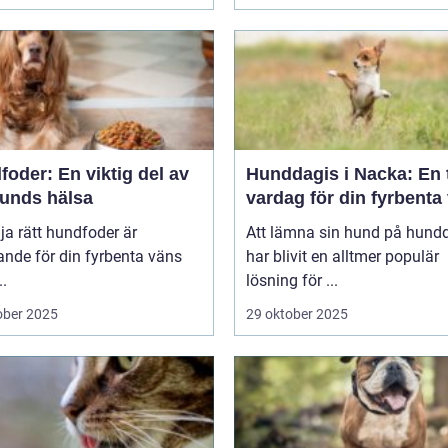
oder: En viktig del av
Hunddagis i Nacka: En 
hunds hälsa
vardag för din fyrbenta
lja rätt hundfoder är
Att lämna sin hund på hund
nde för din fyrbenta väns
har blivit en alltmer populär
..
lösning för ...
ober 2025
29 oktober 2025