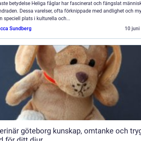
ste betydelse Heliga fåglar har fascinerat och fängslat människ
ndraden. Dessa varelser, ofta förknippade med andlighet och my
n speciell plats i kulturella och...
cca Sundberg
10 juni
är göteborg kunskap, omtanke och trygg
d för ditt djur