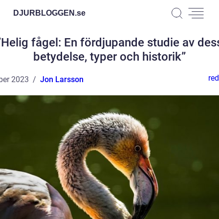
DJURBLOGGEN.
se
”Helig fågel: En fördjupande studie av des
betydelse, typer och historik”
red
ber 2023
Jon Larsson