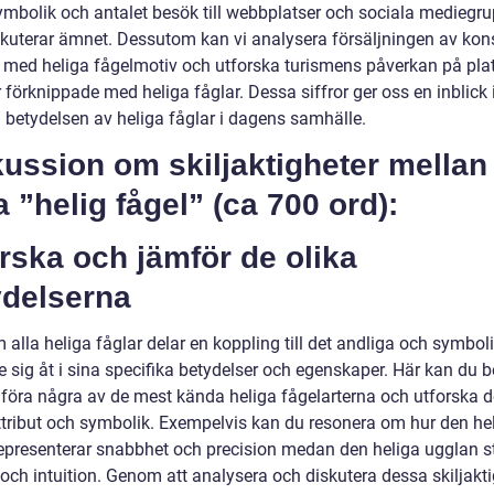
ymbolik och antalet besök till webbplatser och sociala mediegr
kuterar ämnet. Dessutom kan vi analysera försäljningen av kon
 med heliga fågelmotiv och utforska turismens påverkan på pla
 förknippade med heliga fåglar. Dessa siffror ger oss en inblick 
a betydelsen av heliga fåglar i dagens samhälle.
ussion om skiljaktigheter mellan
a ”helig fågel” (ca 700 ord):
rska och jämför de olika
ydelserna
alla heliga fåglar delar en koppling till det andliga och symbol
de sig åt i sina specifika betydelser och egenskaper. Här kan du 
föra några av de mest kända heliga fågelarterna och utforska d
ttribut och symbolik. Exempelvis kan du resonera om hur den he
epresenterar snabbhet och precision medan den heliga ugglan st
och intuition. Genom att analysera och diskutera dessa skiljakti