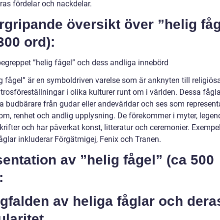
ras fördelar och nackdelar.
gripande översikt över ”helig få
300 ord):
begreppet ”helig fågel” och dess andliga innebörd
g fågel” är en symboldriven varelse som är anknyten till religiös
trosföreställningar i olika kulturer runt om i världen. Dessa fågl
ra budbärare från gudar eller andevärldar och ses som represent
dom, renhet och andlig upplysning. De förekommer i myter, legen
krifter och har påverkat konst, litteratur och ceremonier. Exempe
åglar inkluderar Förgätmigej, Fenix och Tranen.
entation av ”helig fågel” (ca 500
:
falden av heliga fåglar och dera
laritet