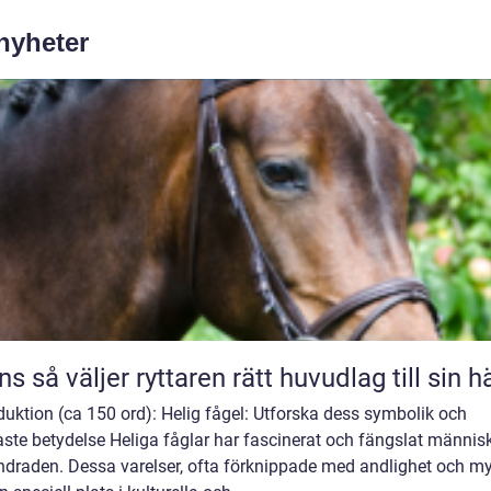
 nyheter
Träns så väljer ryttaren rätt huvudlag till sin h
duktion (ca 150 ord): Helig fågel: Utforska dess symbolik och
ste betydelse Heliga fåglar har fascinerat och fängslat människ
ndraden. Dessa varelser, ofta förknippade med andlighet och my