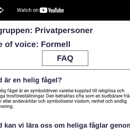
gruppen: Privatpersoner
 of voice: Formell
FAQ
 är en helig fågel?
lig fågel är en symboldriven varelse kopplad till religiösa och
iga trosföreställningar. Den betraktas ofta som en budbärare frå
r eller andevärldar och symboliserar visdom, renhet och andlig
ysning.
d kan vi lära oss om heliga fåglar geno