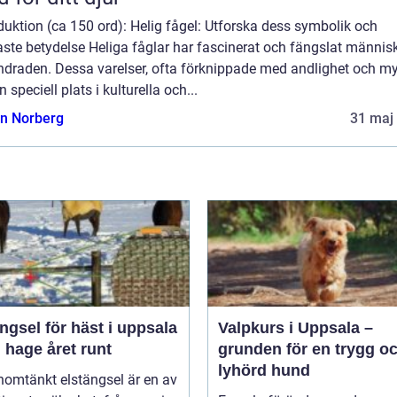
duktion (ca 150 ord): Helig fågel: Utforska dess symbolik och
ste betydelse Heliga fåglar har fascinerat och fängslat människ
ndraden. Dessa varelser, ofta förknippade med andlighet och my
n speciell plats i kulturella och...
n Norberg
31 maj
ngsel för häst i uppsala
Valpkurs i Uppsala –
 hage året runt
grunden för en trygg o
lyhörd hund
nomtänkt elstängsel är en av