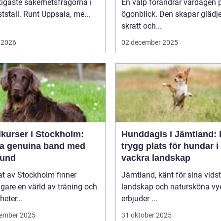
tigaste säkerhetsfrågorna i
En valp förändrar vardagen p
ststall. Runt Uppsala, me...
ögonblick. Den skapar glädje
skratt och...
 2026
02 december 2025
kurser i Stockholm:
Hunddagis i Jämtland:
a genuina band med
trygg plats för hundar i
hund
vackra landskap
tat av Stockholm finner
Jämtland, känt för sina vids
are en värld av träning och
landskap och natursköna vye
heter...
erbjuder ...
ember 2025
31 oktober 2025