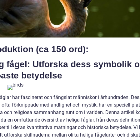
oduktion (ca 150 ord):
g fågel: Utforska dess symbolik 
paste betydelse
fåglar har fascinerat och fängslat människor i århundraden. De
, ofta förknippade med andlighet och mystik, har en speciell plat
lla och religiösa sammanhang runt om i världen. Denna artikel
uda en omfattande översikt av heliga fåglar, från deras definitio
per till deras kvantitativa mätningar och historiska betydelse. V
t utforska skillnaderna mellan olika heliga fågelarter och disku