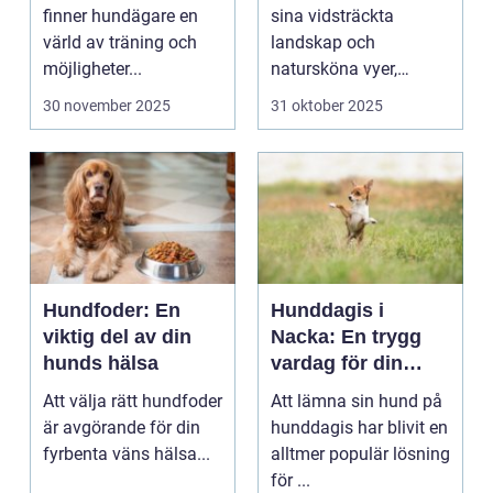
landskap
finner hundägare en
sina vidsträckta
värld av träning och
landskap och
möjligheter...
natursköna vyer,
erbjuder ...
30 november 2025
31 oktober 2025
Hundfoder: En
Hunddagis i
viktig del av din
Nacka: En trygg
hunds hälsa
vardag för din
fyrbenta vän
Att välja rätt hundfoder
Att lämna sin hund på
är avgörande för din
hunddagis har blivit en
fyrbenta väns hälsa...
alltmer populär lösning
för ...