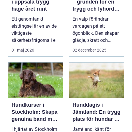
i uppsala trygg
– grunden för en
hage året runt
trygg och lyhörd
hund
Ett genomtänkt
En valp förändrar
elstängsel är en av de
vardagen på ett
viktigaste
ögonblick. Den skapar
säkerhetsfrågorna i ett
glädje, skratt och...
häststall. Runt
01 maj 2026
02 december 2025
Uppsala, me...
Hundkurser i
Hunddagis i
Stockholm: Skapa
Jämtland: En trygg
genuina band med
plats för hundar i
din hund
vårt vackra
I hjärtat av Stockholm
Jämtland, känt för