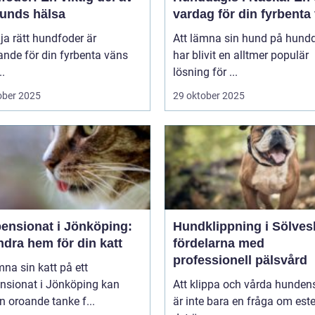
hunds hälsa
vardag för din fyrbenta
lja rätt hundfoder är
Att lämna sin hund på hund
nde för din fyrbenta väns
har blivit en alltmer populär
..
lösning för ...
ober 2025
29 oktober 2025
pensionat i Jönköping:
Hundklippning i Sölves
ndra hem för din katt
fördelarna med
professionell pälsvård
mna sin katt på ett
ensionat i Jönköping kan
Att klippa och vårda hunden
n oroande tanke f...
är inte bara en fråga om este