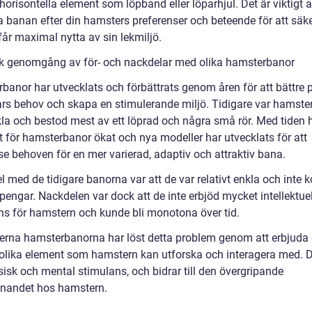
horisontella element som löpband eller löparhjul. Det är viktigt a
 banan efter din hamsters preferenser och beteende för att säke
får maximal nytta av sin lekmiljö.
sk genomgång av för- och nackdelar med olika hamsterbanor
banor har utvecklats och förbättrats genom åren för att bättre 
rs behov och skapa en stimulerande miljö. Tidigare var hamste
kla och bestod mest av ett löprad och några små rör. Med tiden 
t för hamsterbanor ökat och nya modeller har utvecklats för att
se behoven för en mer varierad, adaptiv och attraktiv bana.
l med de tidigare banorna var att de var relativt enkla och inte 
engar. Nackdelen var dock att de inte erbjöd mycket intellektuel
ns för hamstern och kunde bli monotona över tid.
rna hamsterbanorna har löst detta problem genom att erbjuda
lika element som hamstern kan utforska och interagera med. D
sisk och mental stimulans, och bidrar till den övergripande
nnandet hos hamstern.