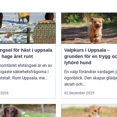
ngsel för häst i uppsala
Valpkurs i Uppsala –
 hage året runt
grunden för en trygg o
lyhörd hund
nomtänkt elstängsel är en av
tigaste säkerhetsfrågorna i
En valp förändrar vardagen p
ststall. Runt Uppsala, me...
ögonblick. Den skapar glädje
skratt och...
 2026
02 december 2025