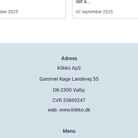
det ä...
ober 2025
02 september 2025
Adress
web:
www.klikko.dk
Menu