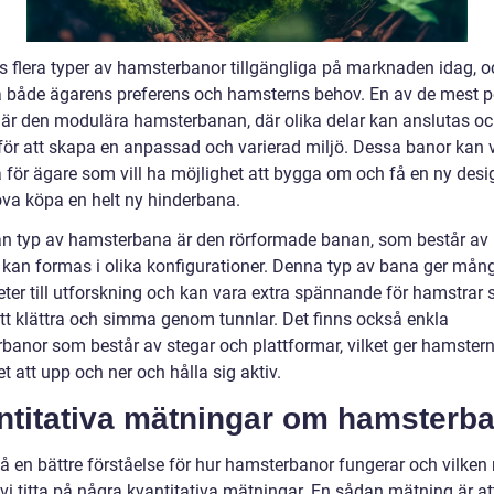
ns flera typer av hamsterbanor tillgängliga på marknaden idag, o
å både ägarens preferens och hamsterns behov. En av de mest 
 är den modulära hamsterbanan, där olika delar kan anslutas o
för att skapa en anpassad och varierad miljö. Dessa banor kan 
a för ägare som vill ha möjlighet att bygga om och få en ny desi
öva köpa en helt ny hinderbana.
n typ av hamsterbana är den rörformade banan, som består av
 kan formas i olika konfigurationer. Denna typ av bana ger mån
eter till utforskning och kan vara extra spännande för hamstrar
att klättra och simma genom tunnlar. Det finns också enkla
banor som består av stegar och plattformar, vilket ger hamster
t att upp och ner och hålla sig aktiv.
ntitativa mätningar om hamsterb
få en bättre förståelse för hur hamsterbanor fungerar och vilken 
vi titta på några kvantitativa mätningar. En sådan mätning är at