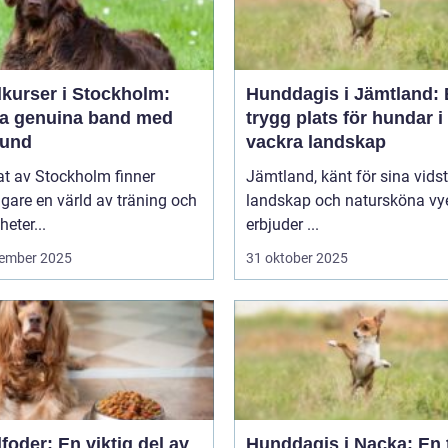
kurser i Stockholm:
Hunddagis i Jämtland:
a genuina band med
trygg plats för hundar i
hund
vackra landskap
tat av Stockholm finner
Jämtland, känt för sina vids
are en värld av träning och
landskap och natursköna vye
heter...
erbjuder ...
ember 2025
31 oktober 2025
oder: En viktig del av
Hunddagis i Nacka: En 