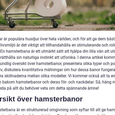
r är populära husdjur över hela världen, och för att ge dem bäs
livsmiljö är det viktigt att tillhandahålla en stimulerande och rol
En hamsterbana är ett utmärkt sätt att hjälpa din lilla vän att ut
ätthålla sin naturliga instinkt att utforska. I denna artikel komm
rundlig översikt över hamsterbanor, presentera olika typer och p
tiv, diskutera kvantitativa mätningar om hur dessa banor funger
a skillnaderna mellan olika modeller. Vi kommer också att ta en 
en bakom hamsterbanor och deras för- och nackdelar. Så, häng 
reda på allt du behöver veta om detta spännande ämne!
rsikt över hamsterbanor
terbana är en strukturerad omgivning som syftar till att ge ham