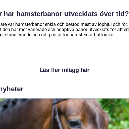
r har hamsterbanor utvecklats över tid?
gare var hamsterbanor enkla och bestod mest av löphjul och rör
tiden har mer varierade och adaptiva banor utvecklats för att er
r stimulerande och rolig miljö för hamstern att utforska.
Läs fler inlägg här
 nyheter