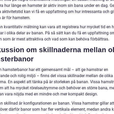
ra hur länge en hamster är aktiv inom sin bana under en dag. 
 aktivitetstid kan vi få en uppfattning om hur intressanta och g
 är för hamstern.
n kvantitativ mätning kan vara att registrera hur mycket tid en 
ar i olika delar av banan. På så sätt kan du få en uppfattning o
 som är mest attraktiva och vad som kan behöva förbättras.
ussion om skillnaderna mellan ol
sterbanor
 hamsterbanor har ett gemensamt mål – att ge hamstrar en
ande och rolig miljö – finns det vissa skillnader mellan de olika
rna. En aspekt att tänka på är storleken på banan. Vissa hamstr
om att ha mycket rörelseutrymme och behöver en större bana, 
an vara nöjda med en mindre och mer kompakt design.
 skillnad är konfigurationen av banan. Vissa hamstrar gillar att
över därför banor som har fler vertikala element, medan andra 