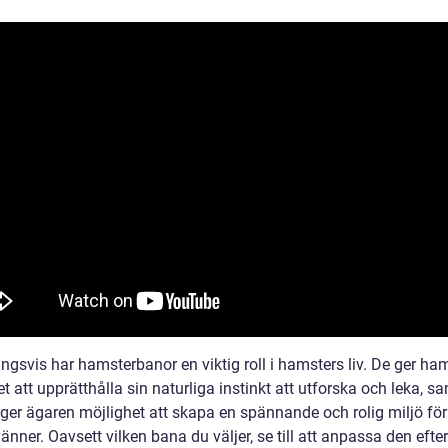
ngsvis har hamsterbanor en viktig roll i hamsters liv. De ger ha
t att upprätthålla sin naturliga instinkt att utforska och leka, sa
ger ägaren möjlighet att skapa en spännande och rolig miljö för
änner. Oavsett vilken bana du väljer, se till att anpassa den efter