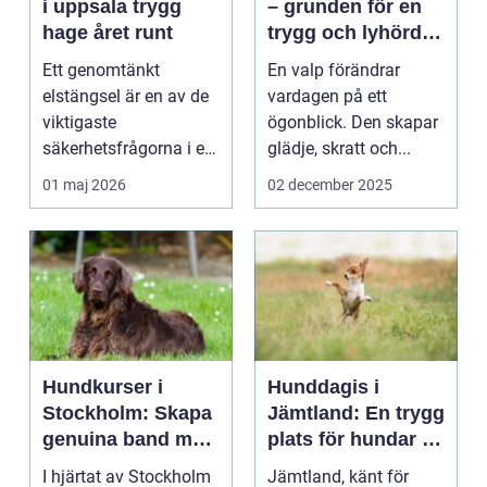
i uppsala trygg
– grunden för en
hage året runt
trygg och lyhörd
hund
Ett genomtänkt
En valp förändrar
elstängsel är en av de
vardagen på ett
viktigaste
ögonblick. Den skapar
säkerhetsfrågorna i ett
glädje, skratt och...
häststall. Runt
01 maj 2026
02 december 2025
Uppsala, me...
Hundkurser i
Hunddagis i
Stockholm: Skapa
Jämtland: En trygg
genuina band med
plats för hundar i
din hund
vårt vackra
I hjärtat av Stockholm
Jämtland, känt för