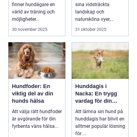
landskap
finner hundägare en
sina vidsträckta
värld av träning och
landskap och
möjligheter...
natursköna vyer,
erbjuder ...
30 november 2025
31 oktober 2025
Hundfoder: En
Hunddagis i
viktig del av din
Nacka: En trygg
hunds hälsa
vardag för din
fyrbenta vän
Att välja rätt hundfoder
Att lämna sin hund på
är avgörande för din
hunddagis har blivit en
fyrbenta väns hälsa...
alltmer populär lösning
för ...