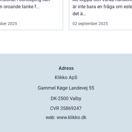
n oroande tanke f...
är inte bara en fråga om este
det ä...
ober 2025
02 september 2025
Adress
web:
www.klikko.dk