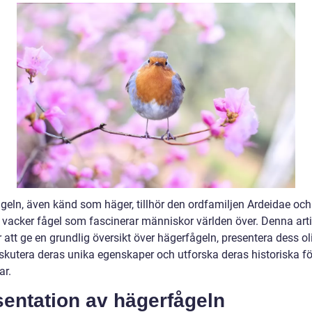
geln, även känd som häger, tillhör den ordfamiljen Ardeidae och
 vacker fågel som fascinerar människor världen över. Denna arti
att ge en grundlig översikt över hägerfågeln, presentera dess ol
iskutera deras unika egenskaper och utforska deras historiska fö
ar.
sentation av hägerfågeln