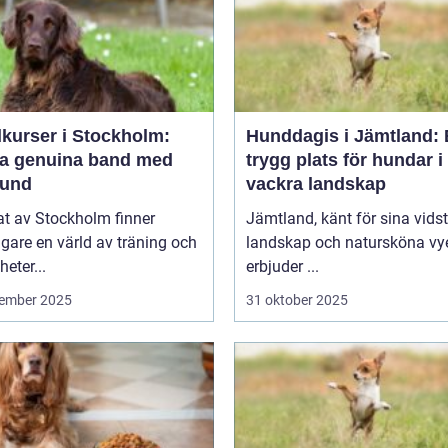
kurser i Stockholm:
Hunddagis i Jämtland:
a genuina band med
trygg plats för hundar i
hund
vackra landskap
tat av Stockholm finner
Jämtland, känt för sina vids
are en värld av träning och
landskap och natursköna vye
heter...
erbjuder ...
ember 2025
31 oktober 2025