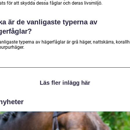
ats för att skydda dessa fåglar och deras livsmiljö.
ka är de vanligaste typerna av
gerfåglar?
nligaste typerna av hägerfåglar är grå häger, nattskärra, korall
purpurhäger.
Läs fler inlägg här
 nyheter