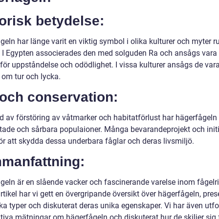
orisk betydelse:
eln har länge varit en viktig symbol i olika kulturer och myter r
. I Egypten associerades den med solguden Ra och ansågs vara
för uppståndelse och odödlighet. I vissa kulturer ansågs de var
 om tur och lycka.
 och conservation:
d av förstöring av våtmarker och habitatförlust har hägerfågeln 
otade och sårbara populaioner. Många bevarandeprojekt och initi
för att skydda dessa underbara fåglar och deras livsmiljö.
manfattning:
geln är en slående vacker och fascinerande varelse inom fågelrik
tikel har vi gett en övergripande översikt över hägerfågeln, pres
ka typer och diskuterat deras unika egenskaper. Vi har även utfo
tiva mätningar om hägerfågeln och diskuterat hur de skiljer sig 