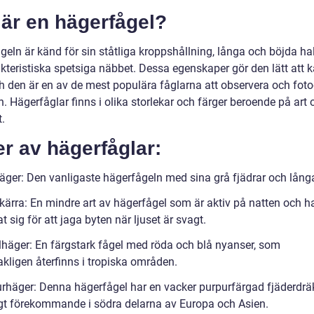
är en hägerfågel?
geln är känd för sin ståtliga kroppshållning, långa och böjda h
akteristiska spetsiga näbbet. Dessa egenskaper gör den lätt att 
ch den är en av de mest populära fåglarna att observera och fot
n. Hägerfåglar finns i olika storlekar och färger beroende på art 
.
r av hägerfåglar:
häger: Den vanligaste hägerfågeln med sina grå fjädrar och lång
skärra: En mindre art av hägerfågel som är aktiv på natten och h
 sig för att jaga byten när ljuset är svagt.
llhäger: En färgstark fågel med röda och blå nyanser, som
kligen återfinns i tropiska områden.
urhäger: Denna hägerfågel har en vacker purpurfärgad fjäderdrä
igt förekommande i södra delarna av Europa och Asien.