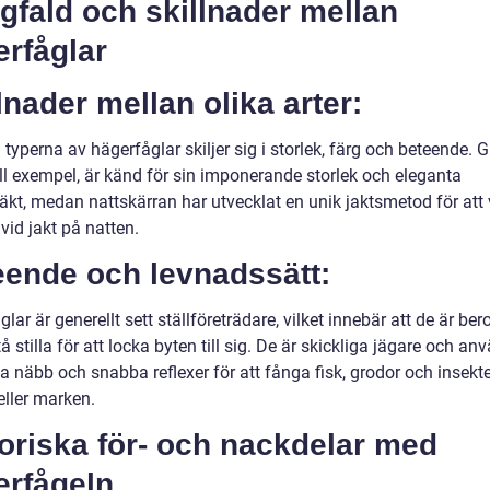
fald och skillnader mellan
rfåglar
lnader mellan olika arter:
 typerna av hägerfåglar skiljer sig i storlek, färg och beteende. G
ill exempel, är känd för sin imponerande storlek och eleganta
räkt, medan nattskärran har utvecklat en unik jaktsmetod för att
 vid jakt på natten.
eende och levnadssätt:
lar är generellt sett ställföreträdare, vilket innebär att de är be
tå stilla för att locka byten till sig. De är skickliga jägare och an
a näbb och snabba reflexer för att fånga fisk, grodor och insekte
eller marken.
oriska för- och nackdelar med
erfågeln