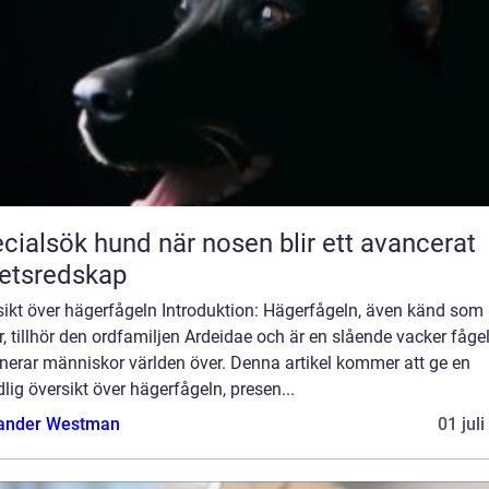
ök hund när nosen blir ett avancerat
etsredskap
sikt över hägerfågeln Introduktion: Hägerfågeln, även känd som
, tillhör den ordfamiljen Ardeidae och är en slående vacker fåg
nerar människor världen över. Denna artikel kommer att ge en
lig översikt över hägerfågeln, presen...
ander Westman
01 jul