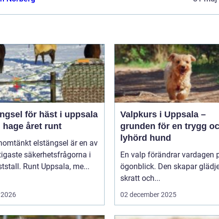
ngsel för häst i uppsala
Valpkurs i Uppsala –
 hage året runt
grunden för en trygg o
lyhörd hund
nomtänkt elstängsel är en av
tigaste säkerhetsfrågorna i
En valp förändrar vardagen p
ststall. Runt Uppsala, me...
ögonblick. Den skapar glädje
skratt och...
 2026
02 december 2025