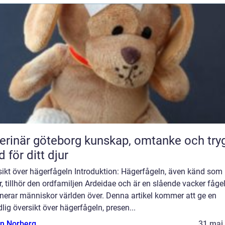
är göteborg kunskap, omtanke och trygg
d för ditt djur
sikt över hägerfågeln Introduktion: Hägerfågeln, även känd som
, tillhör den ordfamiljen Ardeidae och är en slående vacker fåg
nerar människor världen över. Denna artikel kommer att ge en
lig översikt över hägerfågeln, presen...
n Norberg
31 maj