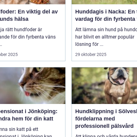
oder: En viktig del av
Hunddagis i Nacka: En 
hunds hälsa
vardag för din fyrbenta
lja rätt hundfoder är
Att lämna sin hund på hund
nde för din fyrbenta väns
har blivit en alltmer populär
..
lösning för ...
ober 2025
29 oktober 2025
pensionat i Jönköping:
Hundklippning i Sölves
ndra hem för din katt
fördelarna med
professionell pälsvård
mna sin katt på ett
ensionat i Jönköping kan
Att klippa och vårda hunden