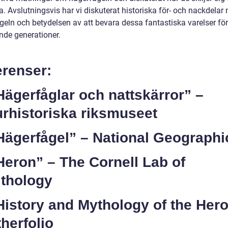
. Avslutningsvis har vi diskuterat historiska för- och nackdelar
geln och betydelsen av att bevara dessa fantastiska varelser för
e generationer.
erenser:
Hägerfåglar och nattskärror” –
urhistoriska riksmuseet
Hägerfågel” – National Geographi
Heron” – The Cornell Lab of
ithology
History and Mythology of the Her
herfolio