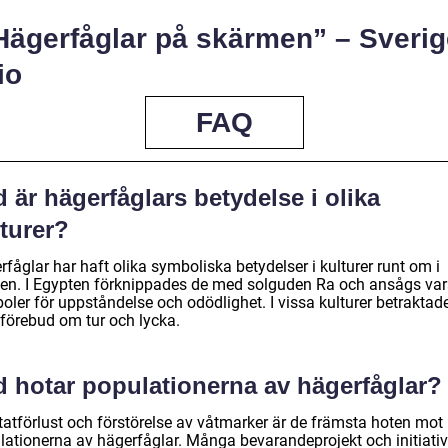
”Hägerfåglar på skärmen” – Sveri
io
FAQ
 är hägerfåglars betydelse i olika
turer?
fåglar har haft olika symboliska betydelser i kulturer runt om i
den. I Egypten förknippades de med solguden Ra och ansågs va
oler för uppståndelse och odödlighet. I vissa kulturer betraktad
förebud om tur och lycka.
d hotar populationerna av hägerfåglar?
tatförlust och förstörelse av våtmarker är de främsta hoten mot
lationerna av hägerfåglar. Många bevarandeprojekt och initiativ