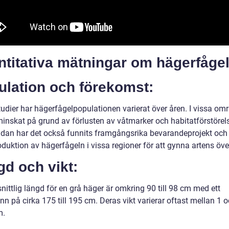
ntitativa mätningar om hägerfåge
ulation och förekomst:
tudier har hägerfågelpopulationen varierat över åren. I vissa om
minskat på grund av förlusten av våtmarker och habitatförstörel
idan har det också funnits framgångsrika bevarandeprojekt och
oduktion av hägerfågeln i vissa regioner för att gynna artens öv
d och vikt:
ittlig längd för en grå häger är omkring 90 till 98 cm med ett
n på cirka 175 till 195 cm. Deras vikt varierar oftast mellan 1 
m.