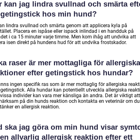
 kan jag lindra svullnad och smärta eft
t getingstick hos min hund?
an lindra svullnad och smärta genom att applicera kyla på
tället. Placera en ispåse eller ispack inlindad i en handduk på
det i ca 15 minuter varje timme. Men kom ihåg att undvika att
ra isen direkt på hundens hud för att undvika frostskador.
ka raser är mer mottagliga för allergisk
ktioner efter getingstick hos hundar?
inns ingen specifik ras som är mer mottaglig för allergiska reakt
 getingstick. Alla hundar kan potentiellt utveckla allergiska reakt
issa individer kan vara mer känsliga än andra. Det är viktigt at
ärksam på din hunds reaktion och kontakta en veterinär om du
änker en allergisk reaktion.
d ska jag göra om min hund visar sym
en allvarlig allergisk reaktion efter ett