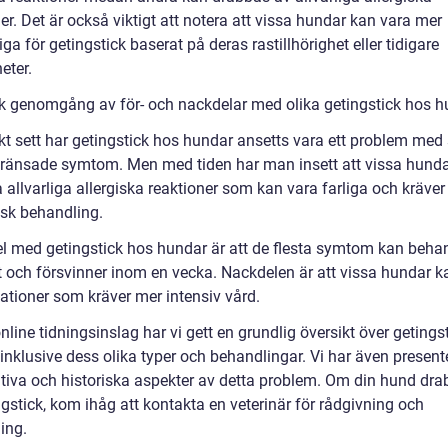
er. Det är också viktigt att notera att vissa hundar kan vara mer
ga för getingstick baserat på deras rastillhörighet eller tidigare
eter.
sk genomgång av för- och nackdelar med olika getingstick hos 
skt sett har getingstick hos hundar ansetts vara ett problem med
ränsade symtom. Men med tiden har man insett att vissa hund
 allvarliga allergiska reaktioner som kan vara farliga och kräve
sk behandling.
el med getingstick hos hundar är att de flesta symtom kan beha
vt och försvinner inom en vecka. Nackdelen är att vissa hundar k
ationer som kräver mer intensiv vård.
online tidningsinslag har vi gett en grundlig översikt över getings
inklusive dess olika typer och behandlingar. Vi har även present
ativa och historiska aspekter av detta problem. Om din hund dr
ngstick, kom ihåg att kontakta en veterinär för rådgivning och
ing.