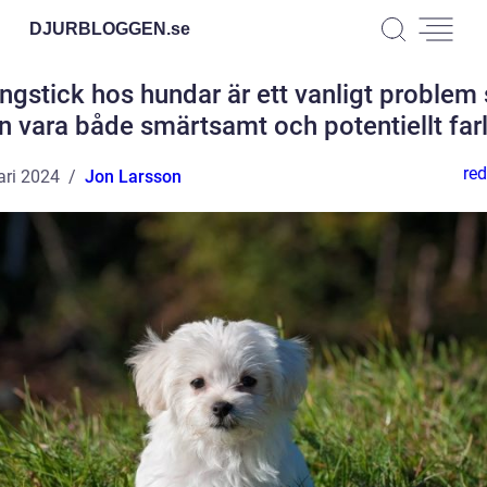
DJURBLOGGEN.
se
ngstick hos hundar är ett vanligt proble
n vara både smärtsamt och potentiellt farl
red
ari 2024
Jon Larsson