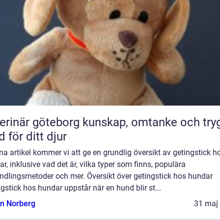
är göteborg kunskap, omtanke och trygg
d för ditt djur
na artikel kommer vi att ge en grundlig översikt av getingstick h
r, inklusive vad det är, vilka typer som finns, populära
ndlingsmetoder och mer. Översikt över getingstick hos hundar
gstick hos hundar uppstår när en hund blir st...
n Norberg
31 maj