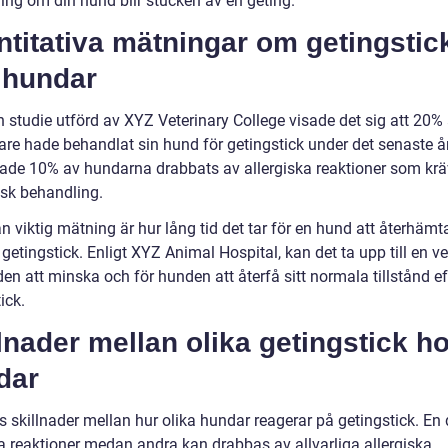
ing om din hund blir stucken av en geting.
titativa mätningar om getingstic
 hundar
n studie utförd av XYZ Veterinary College visade det sig att 20%
re hade behandlat sin hund för getingstick under det senaste år
ade 10% av hundarna drabbats av allergiska reaktioner som kr
sk behandling.
 viktig mätning är hur lång tid det tar för en hund att återhämt
t getingstick. Enligt XYZ Animal Hospital, kan det ta upp till en v
en att minska och för hunden att återfå sitt normala tillstånd eft
ick.
lnader mellan olika getingstick h
dar
s skillnader mellan hur olika hundar reagerar på getingstick. En 
a reaktioner medan andra kan drabbas av allvarliga allergiska