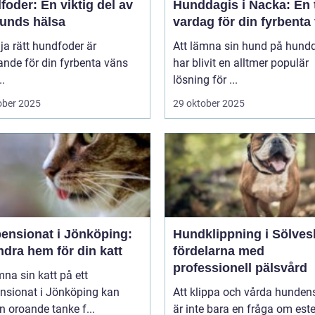
oder: En viktig del av
Hunddagis i Nacka: En 
hunds hälsa
vardag för din fyrbenta
lja rätt hundfoder är
Att lämna sin hund på hund
nde för din fyrbenta väns
har blivit en alltmer populär
..
lösning för ...
ober 2025
29 oktober 2025
pensionat i Jönköping:
Hundklippning i Sölves
ndra hem för din katt
fördelarna med
professionell pälsvård
mna sin katt på ett
ensionat i Jönköping kan
Att klippa och vårda hunden
n oroande tanke f...
är inte bara en fråga om este