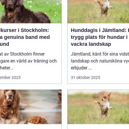
kurser i Stockholm:
Hunddagis i Jämtland:
a genuina band med
trygg plats för hundar i
hund
vackra landskap
tat av Stockholm finner
Jämtland, känt för sina vids
are en värld av träning och
landskap och natursköna vye
heter...
erbjuder ...
ember 2025
31 oktober 2025