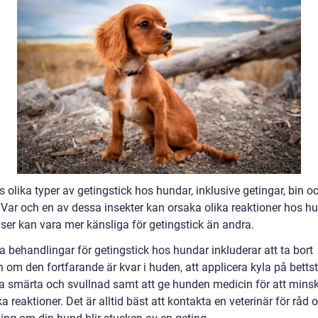
s olika typer av getingstick hos hundar, inklusive getingar, bin o
 Var och en av dessa insekter kan orsaka olika reaktioner hos h
aser kan vara mer känsliga för getingstick än andra.
 behandlingar för getingstick hos hundar inkluderar att ta bort
 om den fortfarande är kvar i huden, att applicera kyla på bettstä
dra smärta och svullnad samt att ge hunden medicin för att mins
ka reaktioner. Det är alltid bäst att kontakta en veterinär för råd 