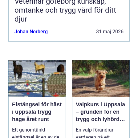
Veterinär göteborg kunskap,
omtanke och trygg vård för ditt
djur
Johan Norberg
31 maj 2026
Elstängsel för häst
Valpkurs i Uppsala
i uppsala trygg
– grunden för en
hage året runt
trygg och lyhörd
hund
Ett genomtänkt
En valp förändrar
elstängsel är en av de
vardagen på ett