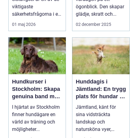
viktigaste
ögonblick. Den skapar
säkerhetsfrågorna i ett
glädje, skratt och...
häststall. Runt
01 maj 2026
02 december 2025
Uppsala, me...
Hundkurser i
Hunddagis i
Stockholm: Skapa
Jämtland: En trygg
genuina band med
plats för hundar i
din hund
vårt vackra
I hjärtat av Stockholm
Jämtland, känt för
landskap
finner hundägare en
sina vidsträckta
värld av träning och
landskap och
möjligheter...
natursköna vyer,
erbjuder ...