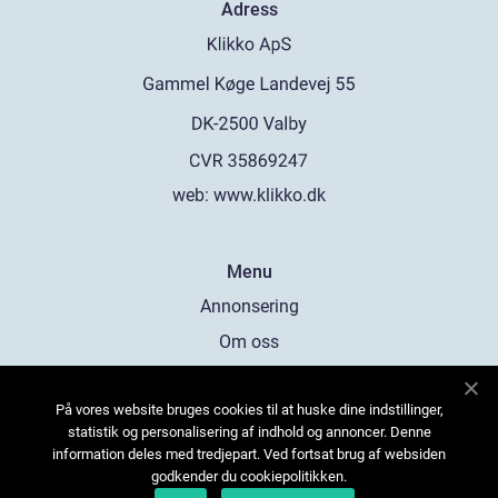
Adress
web:
www.klikko.dk
Menu
Annonsering
Om oss
Cookies
På vores website bruges cookies til at huske dine indstillinger,
Kontakta oss
statistik og personalisering af indhold og annoncer. Denne
Sitemap
information deles med tredjepart. Ved fortsat brug af websiden
godkender du cookiepolitikken.