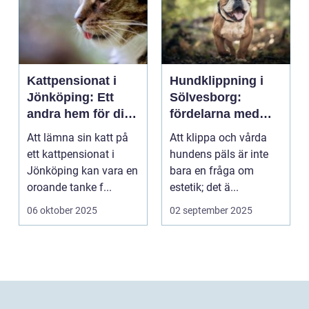
Kattpensionat i
Hundklippning i
Jönköping: Ett
Sölvesborg:
andra hem för din
fördelarna med
katt
professionell
Att lämna sin katt på
Att klippa och vårda
pälsvård
ett kattpensionat i
hundens päls är inte
Jönköping kan vara en
bara en fråga om
oroande tanke f...
estetik; det ä...
06 oktober 2025
02 september 2025