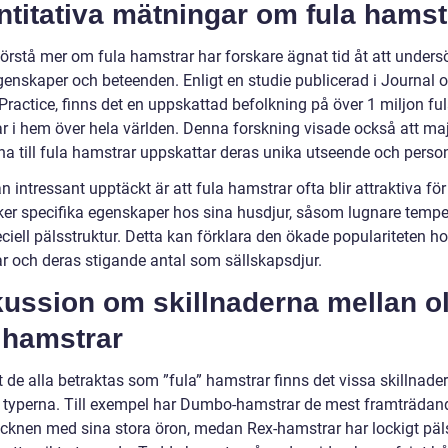
titativa mätningar om fula hamst
förstå mer om fula hamstrar har forskare ägnat tid åt att unders
genskaper och beteenden. Enligt en studie publicerad i Journal 
Practice, finns det en uppskattad befolkning på över 1 miljon fu
r i hem över hela världen. Denna forskning visade också att maj
na till fula hamstrar uppskattar deras unika utseende och person
 intressant upptäckt är att fula hamstrar ofta blir attraktiva fö
er specifika egenskaper hos sina husdjur, såsom lugnare temp
eciell pälsstruktur. Detta kan förklara den ökade populariteten ho
r och deras stigande antal som sällskapsdjur.
ussion om skillnaderna mellan ol
 hamstrar
t de alla betraktas som ”fula” hamstrar finns det vissa skillnade
a typerna. Till exempel har Dumbo-hamstrar de mest framträdan
cknen med sina stora öron, medan Rex-hamstrar har lockigt pä