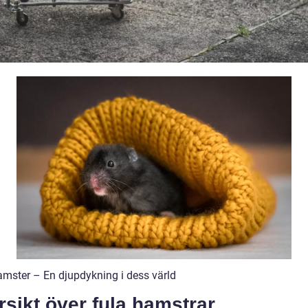
amster – En djupdykning i dess värld
sikt över fula hamstrar