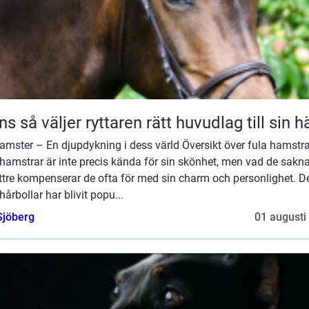
Träns så väljer ryttaren rätt huvudlag till sin h
amster – En djupdykning i dess värld Översikt över fula hamstra
hamstrar är inte precis kända för sin skönhet, men vad de sakna
yttre kompenserar de ofta för med sin charm och personlighet. 
årbollar har blivit popu...
Sjöberg
01 augusti