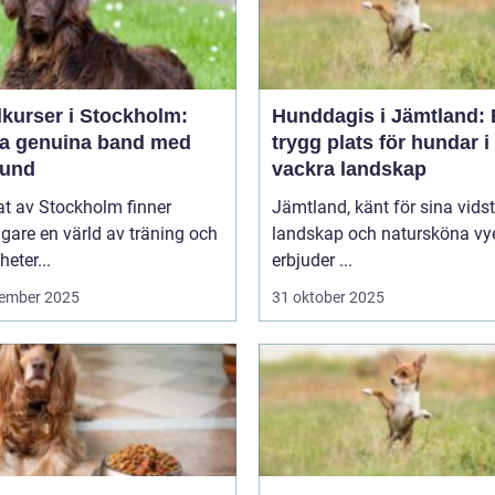
kurser i Stockholm:
Hunddagis i Jämtland:
a genuina band med
trygg plats för hundar i
hund
vackra landskap
tat av Stockholm finner
Jämtland, känt för sina vids
are en värld av träning och
landskap och natursköna vye
heter...
erbjuder ...
ember 2025
31 oktober 2025