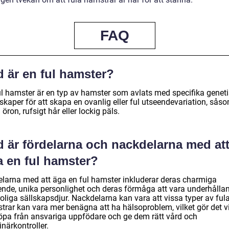
FAQ
d är en ful hamster?
ul hamster är en typ av hamster som avlats med specifika genet
skaper för att skapa en ovanlig eller ful utseendevariation, sås
 öron, rufsigt hår eller lockig päls.
d är fördelarna och nackdelarna med at
a en ful hamster?
elarna med att äga en ful hamster inkluderar deras charmiga
ende, unika personlighet och deras förmåga att vara underhålla
oliga sällskapsdjur. Nackdelarna kan vara att vissa typer av ful
trar kan vara mer benägna att ha hälsoproblem, vilket gör det vi
köpa från ansvariga uppfödare och ge dem rätt vård och
inärkontroller.