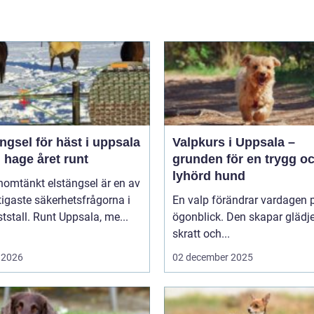
ngsel för häst i uppsala
Valpkurs i Uppsala –
 hage året runt
grunden för en trygg o
lyhörd hund
nomtänkt elstängsel är en av
tigaste säkerhetsfrågorna i
En valp förändrar vardagen p
ststall. Runt Uppsala, me...
ögonblick. Den skapar glädje
skratt och...
 2026
02 december 2025