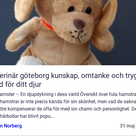
är göteborg kunskap, omtanke och trygg
d för ditt djur
amster – En djupdykning i dess värld Översikt över fula hamstra
hamstrar är inte precis kända för sin skönhet, men vad de sakna
yttre kompenserar de ofta för med sin charm och personlighet. 
årbollar har blivit popu...
n Norberg
31 maj