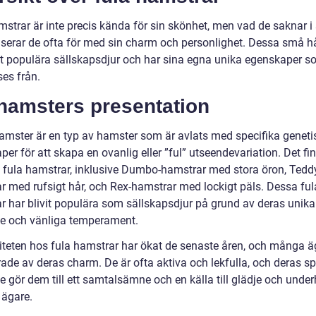
strar är inte precis kända för sin skönhet, men vad de saknar i s
erar de ofta för med sin charm och personlighet. Dessa små hå
vit populära sällskapsdjur och har sina egna unika egenskaper s
ses från.
 hamsters presentation
hamster är en typ av hamster som är avlats med specifika geneti
er för att skapa en ovanlig eller ”ful” utseendevariation. Det fin
v fula hamstrar, inklusive Dumbo-hamstrar med stora öron, Tedd
r med rufsigt hår, och Rex-hamstrar med lockigt päls. Dessa ful
r har blivit populära som sällskapsdjur på grund av deras unika
e och vänliga temperament.
iteten hos fula hamstrar har ökat de senaste åren, och många ä
ade av deras charm. De är ofta aktiva och lekfulla, och deras sp
 gör dem till ett samtalsämne och en källa till glädje och under
 ägare.