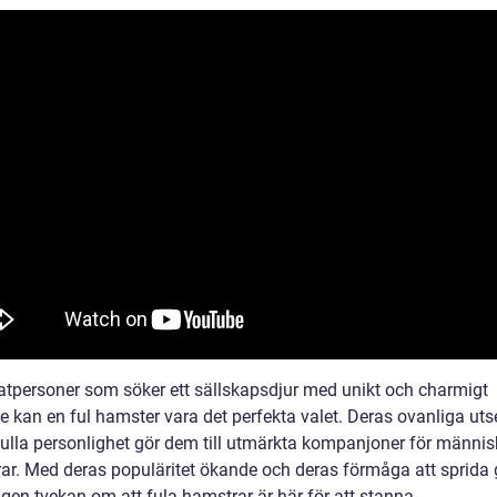
vatpersoner som söker ett sällskapsdjur med unikt och charmigt
e kan en ful hamster vara det perfekta valet. Deras ovanliga ut
fulla personlighet gör dem till utmärkta kompanjoner för människ
drar. Med deras populäritet ökande och deras förmåga att sprida 
ngen tvekan om att fula hamstrar är här för att stanna.