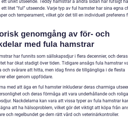
 ett unikt utseende. Teddy hamstrar å andra sidan har rufsigt h
ett litet ”ful” utseende. Varje typ av ful hamster har sina egna 
er och temperament, vilket gör det till en individuell preferens 
torisk genomgång av för- och
kdelar med fula hamstrar
strar har funnits som sällskapsdjur i flera decennier, och deras
tet har ökat stadigt över tiden. Tidigare ansågs fula hamstrar v
 och svårare att hitta, men idag finns de tillgängliga i de flesta
ärer eller genom uppfödare.
rna med att äga en ful hamster inkluderar deras charmiga utsee
ersonlighet och deras förmåga att vara underhållande och rolig
psdjur. Nackdelarna kan vara att vissa typer av fula hamstrar ka
gna att ha hälsoproblem, vilket gör det viktigt att köpa från an
re och regelbundet ge dem rätt vård och veterinärkontroller.