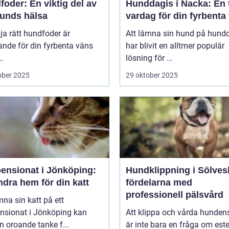
oder: En viktig del av
Hunddagis i Nacka: En 
hunds hälsa
vardag för din fyrbenta
lja rätt hundfoder är
Att lämna sin hund på hund
nde för din fyrbenta väns
har blivit en alltmer populär
..
lösning för ...
ober 2025
29 oktober 2025
pensionat i Jönköping:
Hundklippning i Sölves
ndra hem för din katt
fördelarna med
professionell pälsvård
mna sin katt på ett
ensionat i Jönköping kan
Att klippa och vårda hunden
n oroande tanke f...
är inte bara en fråga om este