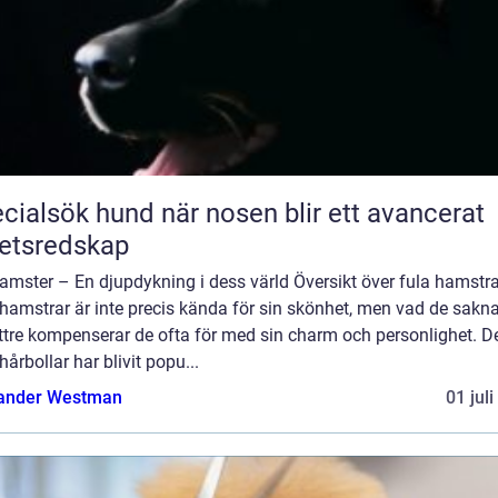
ök hund när nosen blir ett avancerat
etsredskap
amster – En djupdykning i dess värld Översikt över fula hamstra
hamstrar är inte precis kända för sin skönhet, men vad de sakna
yttre kompenserar de ofta för med sin charm och personlighet. 
årbollar har blivit popu...
ander Westman
01 jul