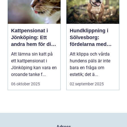
Kattpensionat i
Hundklippning i
Jönköping: Ett
Sölvesborg:
andra hem för din
fördelarna med
katt
professionell
Att lämna sin katt på
Att klippa och vårda
pälsvård
ett kattpensionat i
hundens päls är inte
Jönköping kan vara en
bara en fråga om
oroande tanke f...
estetik; det ä...
06 oktober 2025
02 september 2025
Adress