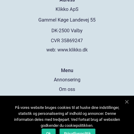
web:
www.klikko.dk
Menu
Annonsering
Om oss
Cookies
På vores website bruges cookies til at huske dine indstillinger,
Kontakta oss
statistik og personalisering af indhold og annoncer. Denne
Sitemap
information deles med tredjepart. Ved fortsat brug af websiden
godkender du cookiepolitikken.
Ok
Privatlivspolitik