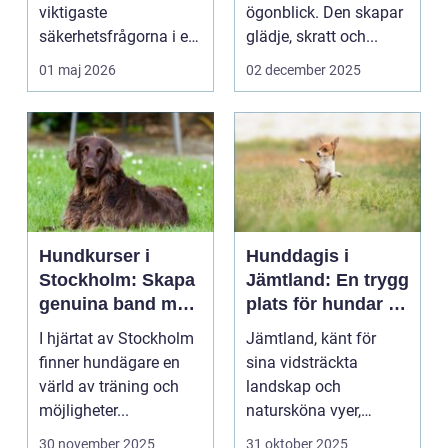
viktigaste
ögonblick. Den skapar
säkerhetsfrågorna i ett
glädje, skratt och...
häststall. Runt
01 maj 2026
02 december 2025
Uppsala, me...
Hundkurser i
Hunddagis i
Stockholm: Skapa
Jämtland: En trygg
genuina band med
plats för hundar i
din hund
vårt vackra
I hjärtat av Stockholm
Jämtland, känt för
landskap
finner hundägare en
sina vidsträckta
värld av träning och
landskap och
möjligheter...
natursköna vyer,
erbjuder ...
30 november 2025
31 oktober 2025