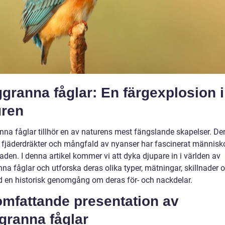
granna fåglar: En färgexplosion i
uren
nna fåglar tillhör en av naturens mest fängslande skapelser. De
 fjäderdräkter och mångfald av nyanser har fascinerat människo
den. I denna artikel kommer vi att dyka djupare in i världen av
na fåglar och utforska deras olika typer, mätningar, skillnader oc
 en historisk genomgång om deras för- och nackdelar.
omfattande presentation av
granna fåglar