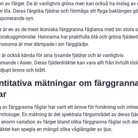
n av färger. De är vanligtvis gröna men kan också ha inslag av r
ler lila. Deras färgrika fjädrar och förmåga att flyga baklänges 
imponerande syn.
r är en av de mest ikoniska färggranna fåglarna med sin stora st
nskuggmönster. Hannarna har praktfulla blå och gröna fjäderd
onorna är mer dämpade i sin färgglädje.
 är också kända för sina lysande fjädrar och är vanligtvis
ande i Asien. Deras fjäderdräkter kan vara allt från livfullt rö
l djupt brons och blått.
ntitativa mätningar om färggrann
ar
 av färggranna fåglar har varit ett ämne för forskning och intre
nitologer. En mätning är det spektrala färgområdet av deras fjäd
n enorm variation av färger bland olika färggranna fåglar och de
räkter kan spegla en mängd olika våglängder av ljus.