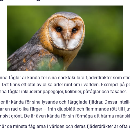
na fåglar är kända för sina spektakulära fjäderdräkter som stick
 Det finns ett otal av olika arter runt om i världen. Exempel på 
na fåglar inkluderar papegojor, kolibrier, påfåglar och fasaner.
or är kända för sina lysande och färgglada fjädrar. Dessa intell
ar en rad olika färger – från djupblått och flammande rött till lju
ensivt grönt. De är även kända för sin förmåga att härma mänskli
r är de minsta fåglarna i världen och deras fjäderdräkter är ofta 