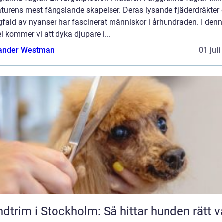
aturens mest fängslande skapelser. Deras lysande fjäderdräkter
fald av nyanser har fascinerat människor i århundraden. I den
el kommer vi att dyka djupare i...
ander Westman
01 jul
dtrim i Stockholm: Så hittar hunden rätt v