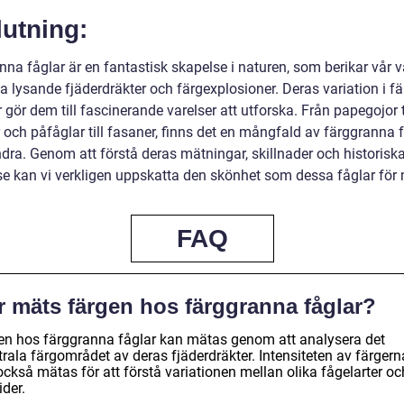
utning:
na fåglar är en fantastisk skapelse i naturen, som berikar vår v
a lysande fjäderdräkter och färgexplosioner. Deras variation i f
gör dem till fascinerande varelser att utforska. Från papegojor t
r och påfåglar till fasaner, finns det en mångfald av färggranna 
ndra. Genom att förstå deras mätningar, skillnader och historisk
se kan vi verkligen uppskatta den skönhet som dessa fåglar för 
FAQ
r mäts färgen hos färggranna fåglar?
en hos färggranna fåglar kan mätas genom att analysera det
rala färgområdet av deras fjäderdräkter. Intensiteten av färgern
ckså mätas för att förstå variationen mellan olika fågelarter oc
ider.