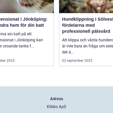
pensionat i Jönköping:
Hundklippning i Sölves
ndra hem för din katt
fördelarna med
professionell pälsvård
mna sin katt på ett
ensionat i Jönköping kan
Att klippa och vårda hunden
n oroande tanke f...
är inte bara en fråga om este
det ä...
ober 2025
02 september 2025
Adress