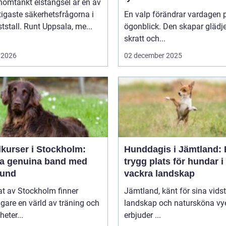
nomtänkt elstängsel är en av
tigaste säkerhetsfrågorna i
En valp förändrar vardagen p
ststall. Runt Uppsala, me...
ögonblick. Den skapar glädje
skratt och...
 2026
02 december 2025
kurser i Stockholm:
Hunddagis i Jämtland:
a genuina band med
trygg plats för hundar i
hund
vackra landskap
tat av Stockholm finner
Jämtland, känt för sina vids
are en värld av träning och
landskap och natursköna vye
heter...
erbjuder ...