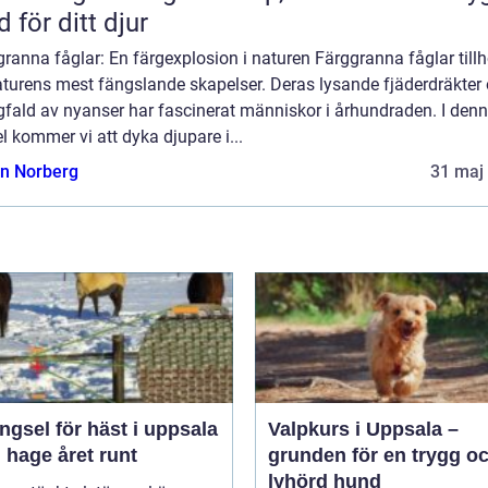
d för ditt djur
ranna fåglar: En färgexplosion i naturen Färggranna fåglar tillh
aturens mest fängslande skapelser. Deras lysande fjäderdräkter
fald av nyanser har fascinerat människor i århundraden. I den
el kommer vi att dyka djupare i...
n Norberg
31 maj
ngsel för häst i uppsala
Valpkurs i Uppsala –
 hage året runt
grunden för en trygg o
lyhörd hund