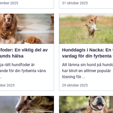
ember 2025
31 oktober 2025
oder: En viktig del av
Hunddagis i Nacka: En 
hunds hälsa
vardag för din fyrbenta
lja rätt hundfoder är
Att lämna sin hund på hund
nde för din fyrbenta väns
har blivit en alltmer populär
..
lösning för ...
ober 2025
29 oktober 2025