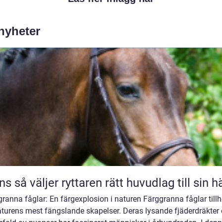
 nyheter
Träns så väljer ryttaren rätt huvudlag till sin h
ranna fåglar: En färgexplosion i naturen Färggranna fåglar tillh
aturens mest fängslande skapelser. Deras lysande fjäderdräkter