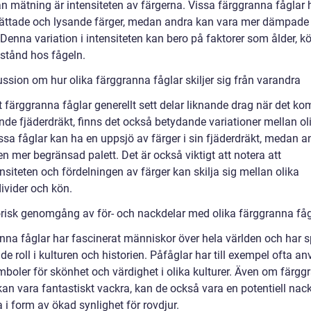
n mätning är intensiteten av färgerna. Vissa färggranna fåglar 
ättade och lysande färger, medan andra kan vara mer dämpade
 Denna variation i intensiteten kan bero på faktorer som ålder, k
lstånd hos fågeln.
ssion om hur olika färggranna fåglar skiljer sig från varandra
t färggranna fåglar generellt sett delar liknande drag när det kom
nde fjäderdräkt, finns det också betydande variationer mellan ol
issa fåglar kan ha en uppsjö av färger i sin fjäderdräkt, medan a
n mer begränsad palett. Det är också viktigt att notera att
nsiteten och fördelningen av färger kan skilja sig mellan olika
ivider och kön.
orisk genomgång av för- och nackdelar med olika färggranna fåg
nna fåglar har fascinerat människor över hela världen och har s
e roll i kulturen och historien. Påfåglar har till exempel ofta an
boler för skönhet och värdighet i olika kulturer. Även om färgg
kan vara fantastiskt vackra, kan de också vara en potentiell nack
 i form av ökad synlighet för rovdjur.