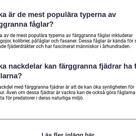
ka är de mest populära typerna av
rggranna fåglar?
a av de mest populära typerna av färggranna fåglar inkluderar
ojor, kolibrier, påfåglar och fasaner. Dessa fåglar är kända för 
nde fjäderdräkter och har fascinerat människor i århundraden.
ka nackdelar kan färggranna fjädrar ha 
glarna?
ackdel med färggranna fjädrar är att de kan öka synligheten för
jur. Även om dessa fjädrar är vackra kan de också göra fåglarn
ta för predatorer i deras naturliga miljö.
Läs fler inlägg här