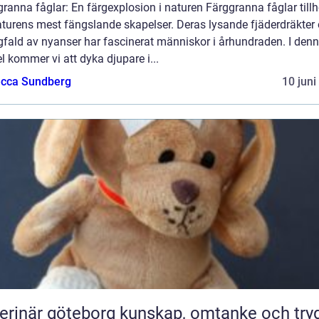
ranna fåglar: En färgexplosion i naturen Färggranna fåglar tillh
aturens mest fängslande skapelser. Deras lysande fjäderdräkter
fald av nyanser har fascinerat människor i århundraden. I den
el kommer vi att dyka djupare i...
cca Sundberg
10 juni
är göteborg kunskap, omtanke och trygg