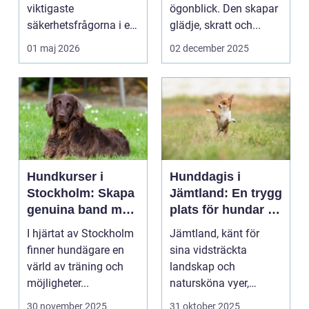
viktigaste
ögonblick. Den skapar
säkerhetsfrågorna i ett
glädje, skratt och...
häststall. Runt
01 maj 2026
02 december 2025
Uppsala, me...
Hundkurser i
Hunddagis i
Stockholm: Skapa
Jämtland: En trygg
genuina band med
plats för hundar i
din hund
vårt vackra
I hjärtat av Stockholm
Jämtland, känt för
landskap
finner hundägare en
sina vidsträckta
värld av träning och
landskap och
möjligheter...
natursköna vyer,
erbjuder ...
30 november 2025
31 oktober 2025