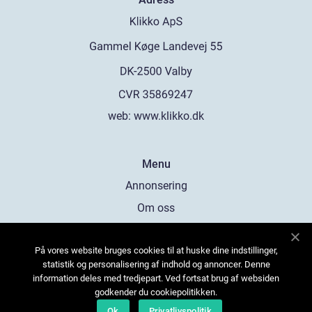
web:
www.klikko.dk
Menu
Annonsering
Om oss
Cookies
På vores website bruges cookies til at huske dine indstillinger,
Kontakta oss
statistik og personalisering af indhold og annoncer. Denne
Sitemap
information deles med tredjepart. Ved fortsat brug af websiden
godkender du cookiepolitikken.
Ok
Privatlivspolitik