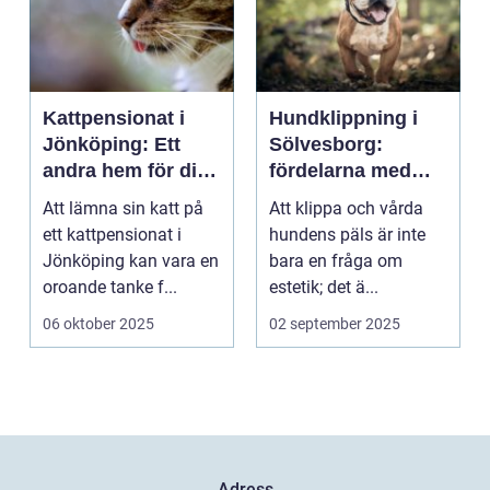
Kattpensionat i
Hundklippning i
Jönköping: Ett
Sölvesborg:
andra hem för din
fördelarna med
katt
professionell
Att lämna sin katt på
Att klippa och vårda
pälsvård
ett kattpensionat i
hundens päls är inte
Jönköping kan vara en
bara en fråga om
oroande tanke f...
estetik; det ä...
06 oktober 2025
02 september 2025
Adress