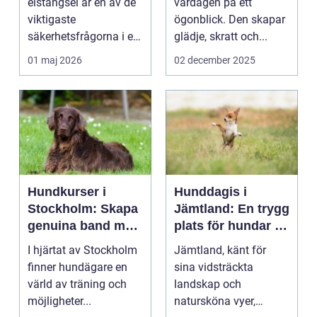
elstängsel är en av de
vardagen på ett
viktigaste
ögonblick. Den skapar
säkerhetsfrågorna i ett
glädje, skratt och...
häststall. Runt
01 maj 2026
02 december 2025
Uppsala, me...
Hundkurser i
Hunddagis i
Stockholm: Skapa
Jämtland: En trygg
genuina band med
plats för hundar i
din hund
vårt vackra
I hjärtat av Stockholm
Jämtland, känt för
landskap
finner hundägare en
sina vidsträckta
värld av träning och
landskap och
möjligheter...
natursköna vyer,