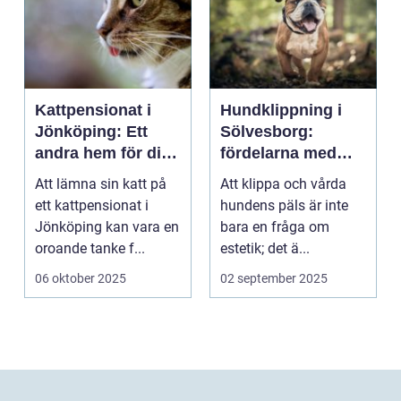
Kattpensionat i
Hundklippning i
Jönköping: Ett
Sölvesborg:
andra hem för din
fördelarna med
katt
professionell
Att lämna sin katt på
Att klippa och vårda
pälsvård
ett kattpensionat i
hundens päls är inte
Jönköping kan vara en
bara en fråga om
oroande tanke f...
estetik; det ä...
06 oktober 2025
02 september 2025