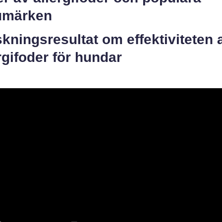
umärken
kningsresultat om effektiviteten 
rgifoder för hundar