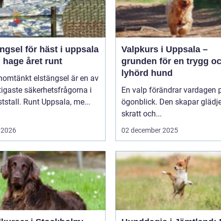
ngsel för häst i uppsala
Valpkurs i Uppsala –
 hage året runt
grunden för en trygg o
lyhörd hund
nomtänkt elstängsel är en av
tigaste säkerhetsfrågorna i
En valp förändrar vardagen p
ststall. Runt Uppsala, me...
ögonblick. Den skapar glädje
skratt och...
 2026
02 december 2025