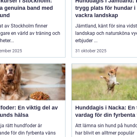
kurser i Stockholm:
Hunddagis i Jämtland:
a genuina band med
trygg plats för hundar i
hund
vackra landskap
tat av Stockholm finner
Jämtland, känt för sina vids
are en värld av träning och
landskap och natursköna vye
heter...
erbjuder ...
ember 2025
31 oktober 2025
oder: En viktig del av
Hunddagis i Nacka: En 
hunds hälsa
vardag för din fyrbenta
lja rätt hundfoder är
Att lämna sin hund på hund
nde för din fyrbenta väns
har blivit en alltmer populär