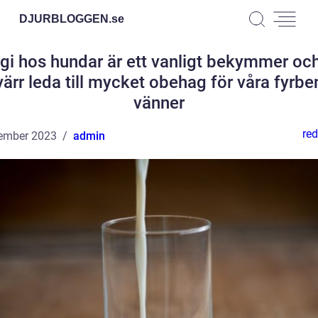
DJURBLOGGEN.
se
rgi hos hundar är ett vanligt bekymmer oc
värr leda till mycket obehag för våra fyrbe
vänner
red
ember 2023
admin