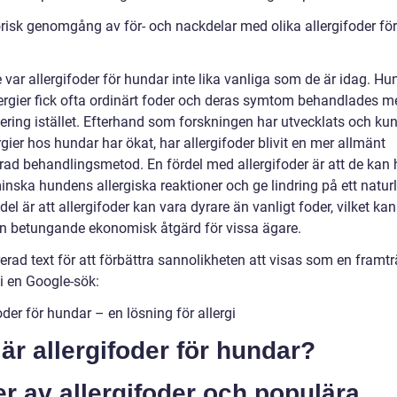
orisk genomgång av för- och nackdelar med olika allergifoder för
 var allergifoder för hundar inte lika vanliga som de är idag. Hu
ergier fick ofta ordinärt foder och deras symtom behandlades m
ering istället. Efterhand som forskningen har utvecklats och k
gier hos hundar har ökat, har allergifoder blivit en mer allmänt
rad behandlingsmetod. En fördel med allergifoder är att de kan 
 minska hundens allergiska reaktioner och ge lindring på ett naturli
el är att allergifoder kan vara dyrare än vanligt foder, vilket ka
l en betungande ekonomisk åtgärd för vissa ägare.
rerad text för att förbättra sannolikheten att visas som en fram
i en Google-sök:
oder för hundar – en lösning för allergi
är allergifoder för hundar?
r av allergifoder och populära