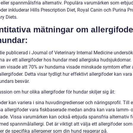
r eller spannmålsfria alternativ. Populära varumärken som erbju
oder inkluderar Hills Prescription Diet, Royal Canin och Purina P
ry Diets.
titativa mätningar om allergifode
hundar:
die publicerad i Journal of Veterinary Internal Medicine undersö
rna av ett allergifoder hos hundar med allergiska hudsjukdomar.
ten visade att 70% av hundarna visade minskade symtom efter a
l allergifoder. Detta visar tydligt hur effektivt allergifoder kan vara 
hundars besvär.
ssion om hur olika allergifoder för hundar skiljer sig åt:
oder kan variera i sina huvudingredienser och näringsprofil. Till
sa allergifoder vara fiskbaserade medan andra kan vara lamm- 
rade. Vissa varumärken kan också erbjuda spansfria alternativ f
ed spannmålallergi. Det är viktigt att välja ett allergifoder som
er de specifika allergener som din hund reagerar på.