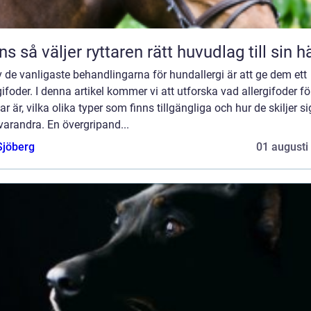
Träns så väljer ryttaren rätt huvudlag till sin h
 de vanligaste behandlingarna för hundallergi är att ge dem ett
gifoder. I denna artikel kommer vi att utforska vad allergifoder fö
r är, vilka olika typer som finns tillgängliga och hur de skiljer si
varandra. En övergripand...
Sjöberg
01 augusti