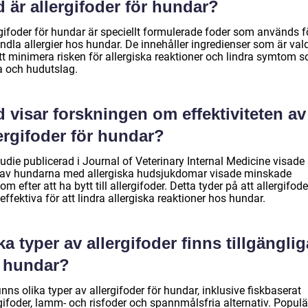
 är allergifoder för hundar?
gifoder för hundar är speciellt formulerade foder som används fö
ndla allergier hos hundar. De innehåller ingredienser som är val
att minimera risken för allergiska reaktioner och lindra symtom 
a och hudutslag.
 visar forskningen om effektiviteten av
ergifoder för hundar?
udie publicerad i Journal of Veterinary Internal Medicine visade 
av hundarna med allergiska hudsjukdomar visade minskade
m efter att ha bytt till allergifoder. Detta tyder på att allergifod
effektiva för att lindra allergiska reaktioner hos hundar.
ka typer av allergifoder finns tillgänglig
r hundar?
inns olika typer av allergifoder för hundar, inklusive fiskbaserat
gifoder, lamm- och risfoder och spannmålsfria alternativ. Populä