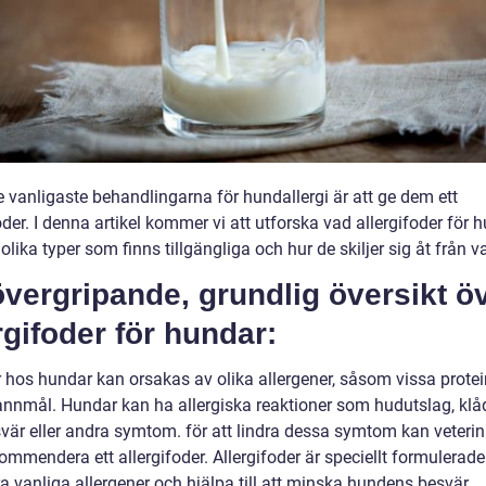
e vanligaste behandlingarna för hundallergi är att ge dem ett
oder. I denna artikel kommer vi att utforska vad allergifoder för 
a olika typer som finns tillgängliga och hur de skiljer sig åt från 
vergripande, grundlig översikt ö
rgifoder för hundar:
r hos hundar kan orsakas av olika allergener, såsom vissa protei
pannmål. Hundar kan ha allergiska reaktioner som hudutslag, klå
är eller andra symtom. för att lindra dessa symtom kan veterin
ommendera ett allergifoder. Allergifoder är speciellt formulerade 
a vanliga allergener och hjälpa till att minska hundens besvär.