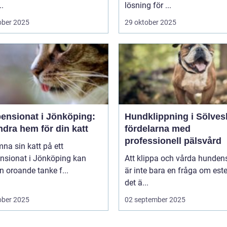
..
lösning för ...
ober 2025
29 oktober 2025
pensionat i Jönköping:
Hundklippning i Sölves
ndra hem för din katt
fördelarna med
professionell pälsvård
mna sin katt på ett
ensionat i Jönköping kan
Att klippa och vårda hunden
n oroande tanke f...
är inte bara en fråga om este
det ä...
ober 2025
02 september 2025