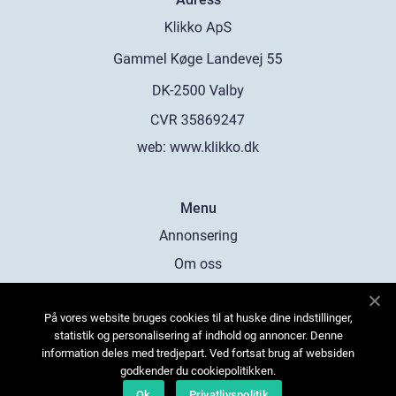
web:
www.klikko.dk
Menu
Annonsering
Om oss
Cookies
På vores website bruges cookies til at huske dine indstillinger,
Kontakta oss
statistik og personalisering af indhold og annoncer. Denne
Sitemap
information deles med tredjepart. Ved fortsat brug af websiden
godkender du cookiepolitikken.
Ok
Privatlivspolitik