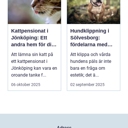
Kattpensionat i
Hundklippning i
Jönköping: Ett
Sölvesborg:
andra hem för din
fördelarna med
katt
professionell
Att lämna sin katt på
Att klippa och vårda
pälsvård
ett kattpensionat i
hundens päls är inte
Jönköping kan vara en
bara en fråga om
oroande tanke f...
estetik; det ä...
06 oktober 2025
02 september 2025
Adress