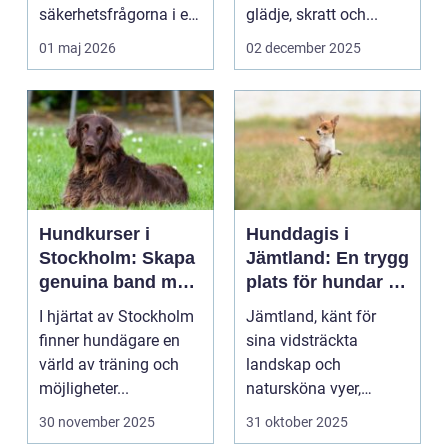
säkerhetsfrågorna i ett
glädje, skratt och...
häststall. Runt
01 maj 2026
02 december 2025
Uppsala, me...
Hundkurser i
Hunddagis i
Stockholm: Skapa
Jämtland: En trygg
genuina band med
plats för hundar i
din hund
vårt vackra
I hjärtat av Stockholm
Jämtland, känt för
landskap
finner hundägare en
sina vidsträckta
värld av träning och
landskap och
möjligheter...
natursköna vyer,
erbjuder ...
30 november 2025
31 oktober 2025