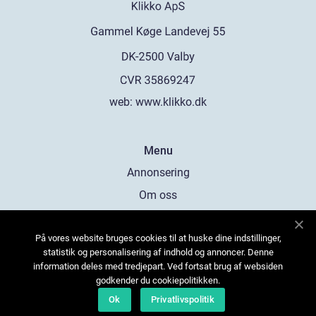
web:
www.klikko.dk
Menu
Annonsering
Om oss
Cookies
På vores website bruges cookies til at huske dine indstillinger,
Kontakta oss
statistik og personalisering af indhold og annoncer. Denne
Sitemap
information deles med tredjepart. Ved fortsat brug af websiden
godkender du cookiepolitikken.
Ok
Privatlivspolitik