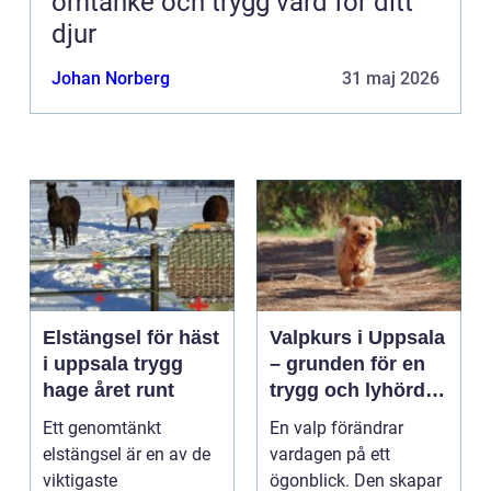
omtanke och trygg vård för ditt
djur
Johan Norberg
31 maj 2026
Elstängsel för häst
Valpkurs i Uppsala
i uppsala trygg
– grunden för en
hage året runt
trygg och lyhörd
hund
Ett genomtänkt
En valp förändrar
elstängsel är en av de
vardagen på ett
viktigaste
ögonblick. Den skapar