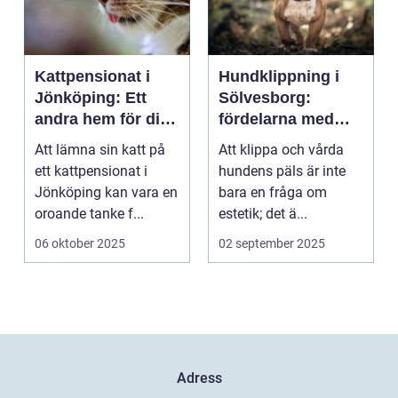
Kattpensionat i
Hundklippning i
Jönköping: Ett
Sölvesborg:
andra hem för din
fördelarna med
katt
professionell
Att lämna sin katt på
Att klippa och vårda
pälsvård
ett kattpensionat i
hundens päls är inte
Jönköping kan vara en
bara en fråga om
oroande tanke f...
estetik; det ä...
06 oktober 2025
02 september 2025
Adress