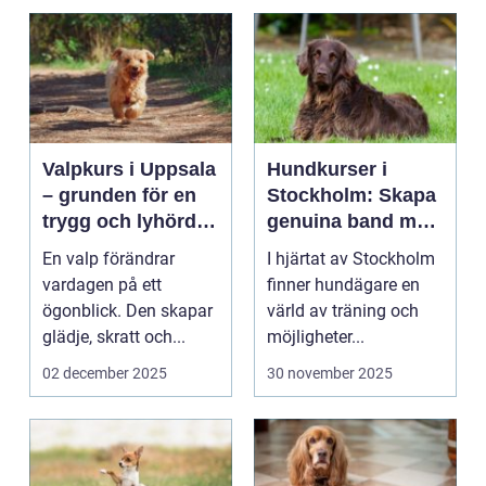
Valpkurs i Uppsala
Hundkurser i
– grunden för en
Stockholm: Skapa
trygg och lyhörd
genuina band med
hund
din hund
En valp förändrar
I hjärtat av Stockholm
vardagen på ett
finner hundägare en
ögonblick. Den skapar
värld av träning och
glädje, skratt och...
möjligheter...
02 december 2025
30 november 2025