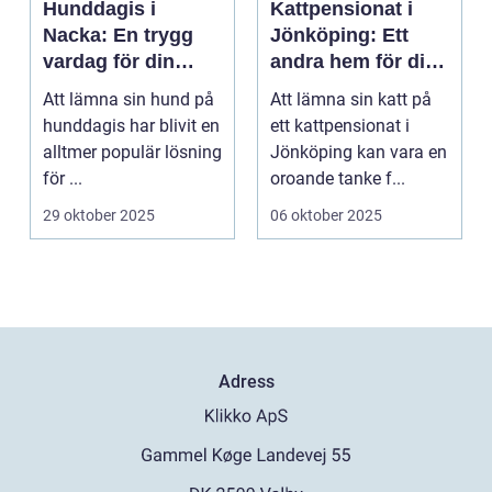
Hunddagis i
Kattpensionat i
Nacka: En trygg
Jönköping: Ett
vardag för din
andra hem för din
fyrbenta vän
katt
Att lämna sin hund på
Att lämna sin katt på
hunddagis har blivit en
ett kattpensionat i
alltmer populär lösning
Jönköping kan vara en
för ...
oroande tanke f...
29 oktober 2025
06 oktober 2025
Adress