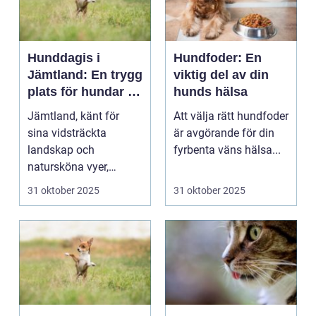
Hunddagis i
Hundfoder: En
Jämtland: En trygg
viktig del av din
plats för hundar i
hunds hälsa
vårt vackra
Jämtland, känt för
Att välja rätt hundfoder
landskap
sina vidsträckta
är avgörande för din
landskap och
fyrbenta väns hälsa...
natursköna vyer,
erbjuder ...
31 oktober 2025
31 oktober 2025