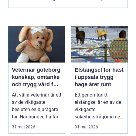
Veterinär göteborg
Elstängsel för häst
kunskap, omtanke
i uppsala trygg
och trygg vård för
hage året runt
ditt djur
Att välja veterinär är ett
Ett genomtänkt
av de viktigaste
elstängsel är en av de
besluten en djurägare
viktigaste
tar. När hunden haltar,
säkerhetsfrågorna i ett
katten slu...
häststall. Runt
31 maj 2026
01 maj 2026
Uppsala, me...