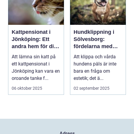
Kattpensionat i
Hundklippning i
Jönköping: Ett
Sölvesborg:
andra hem för din
fördelarna med
katt
professionell
Att lämna sin katt på
Att klippa och vårda
pälsvård
ett kattpensionat i
hundens päls är inte
Jönköping kan vara en
bara en fråga om
oroande tanke f...
estetik; det ä...
06 oktober 2025
02 september 2025
Adress