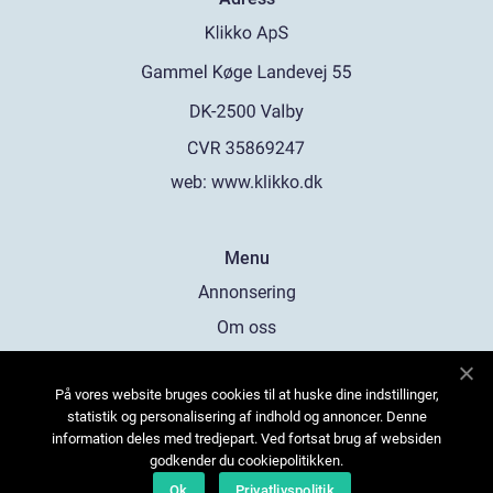
web:
www.klikko.dk
Menu
Annonsering
Om oss
Cookies
På vores website bruges cookies til at huske dine indstillinger,
Kontakta oss
statistik og personalisering af indhold og annoncer. Denne
Sitemap
information deles med tredjepart. Ved fortsat brug af websiden
godkender du cookiepolitikken.
Ok
Privatlivspolitik