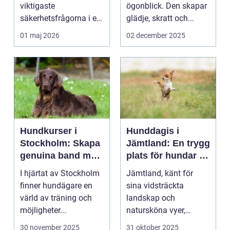
viktigaste
ögonblick. Den skapar
säkerhetsfrågorna i ett
glädje, skratt och...
häststall. Runt
01 maj 2026
02 december 2025
Uppsala, me...
Hundkurser i
Hunddagis i
Stockholm: Skapa
Jämtland: En trygg
genuina band med
plats för hundar i
din hund
vårt vackra
I hjärtat av Stockholm
Jämtland, känt för
landskap
finner hundägare en
sina vidsträckta
värld av träning och
landskap och
möjligheter...
natursköna vyer,
erbjuder ...
30 november 2025
31 oktober 2025