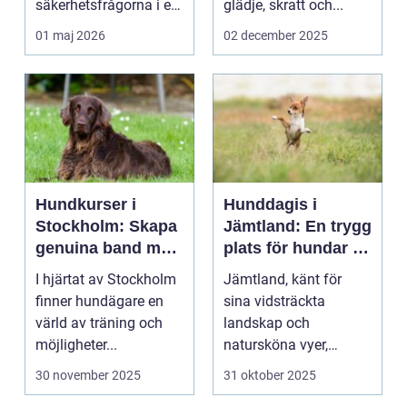
säkerhetsfrågorna i ett
glädje, skratt och...
häststall. Runt
01 maj 2026
02 december 2025
Uppsala, me...
Hundkurser i
Hunddagis i
Stockholm: Skapa
Jämtland: En trygg
genuina band med
plats för hundar i
din hund
vårt vackra
I hjärtat av Stockholm
Jämtland, känt för
landskap
finner hundägare en
sina vidsträckta
värld av träning och
landskap och
möjligheter...
natursköna vyer,
erbjuder ...
30 november 2025
31 oktober 2025