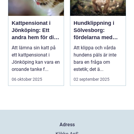
Kattpensionat i
Hundklippning i
Jönköping: Ett
Sölvesborg:
andra hem för din
fördelarna med
katt
professionell
Att lämna sin katt på
Att klippa och vårda
pälsvård
ett kattpensionat i
hundens päls är inte
Jönköping kan vara en
bara en fråga om
oroande tanke f...
estetik; det ä...
06 oktober 2025
02 september 2025
Adress