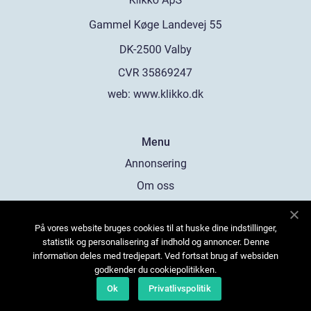
web:
www.klikko.dk
Menu
Annonsering
Om oss
Cookies
På vores website bruges cookies til at huske dine indstillinger,
Kontakta oss
statistik og personalisering af indhold og annoncer. Denne
Sitemap
information deles med tredjepart. Ved fortsat brug af websiden
godkender du cookiepolitikken.
Ok
Privatlivspolitik